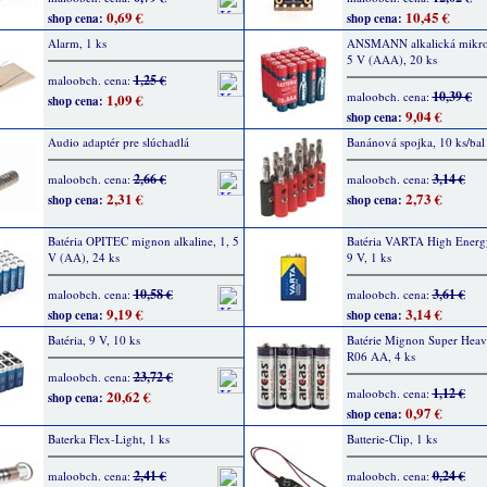
0,69 €
10,45 €
shop cena:
shop cena:
Alarm, 1 ks
ANSMANN alkalická mikro b
5 V (AAA), 20 ks
1,25 €
maloobch. cena:
10,39 €
maloobch. cena:
1,09 €
shop cena:
9,04 €
shop cena:
Audio adaptér pre slúchadlá
Banánová spojka, 10 ks/bal
2,66 €
3,14 €
maloobch. cena:
maloobch. cena:
2,31 €
2,73 €
shop cena:
shop cena:
Batéria OPITEC mignon alkaline, 1, 5
Batéria VARTA High Energy
V (AA), 24 ks
9 V, 1 ks
10,58 €
3,61 €
maloobch. cena:
maloobch. cena:
9,19 €
3,14 €
shop cena:
shop cena:
Batéria, 9 V, 10 ks
Batérie Mignon Super Hea
R06 AA, 4 ks
23,72 €
maloobch. cena:
1,12 €
maloobch. cena:
20,62 €
shop cena:
0,97 €
shop cena:
Baterka Flex-Light, 1 ks
Batterie-Clip, 1 ks
2,41 €
0,24 €
maloobch. cena:
maloobch. cena: