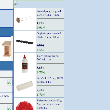
Fotoodpory, Original
LDR 07, dia. 7 mm
1,17 €
0,91 €
Objímka pre svetelnú
diódu, 5 mm, 10 ks
0,71 €
0,55 €
Biely glej na drevo,
500 ml, 1 ks
8,63 €
6,75 €
Peračník, 22 cm, 100%
bavlna, 1 ks
2,21 €
1,73 €
1, 3 mm,
Zažehlovacie korálky,
červené, ø 5 x 5 mm,
6.000 ks