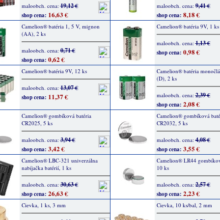
19,12 €
9,41 €
maloobch. cena:
maloobch. cena:
16,63 €
8,18 €
shop cena:
shop cena:
Camelion® batéria 1, 5 V, mignon
Camelion® batéria 9V, 1 ks
(AA), 2 ks
1,13 €
maloobch. cena:
0,71 €
maloobch. cena:
0,98 €
shop cena:
0,62 €
shop cena:
Camelion® batéria 9V, 12 ks
Camelion® batéria monočlá
(D), 2 ks
13,07 €
maloobch. cena:
2,39 €
maloobch. cena:
11,37 €
shop cena:
2,08 €
shop cena:
Camelion® gombíková batéria
Camelion® gombíková baté
CR2025, 5 ks
CR2032, 5 ks
3,94 €
4,08 €
maloobch. cena:
maloobch. cena:
3,42 €
3,55 €
shop cena:
shop cena:
Camelion® LBC-321 univerzálna
Camelion® LR44 gombíková
nabíjačka batérií, 1 ks
10 ks
30,63 €
2,57 €
maloobch. cena:
maloobch. cena:
26,63 €
2,23 €
shop cena:
shop cena:
Cievka, 1 ks, 3 mm
Cievka, 10 ks/bal, 2 mm