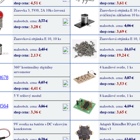
4,51 €
3,61 €
shop cena:
shop cena:
Žiarovka 3, 5V/0, 2A 10ks červená
Žiarovková objímka E 10 s
zväčšeným základom 10 ks
3,77 €
maloobch. cena:
4,06 €
maloobch. cena:
3,28 €
shop cena:
3,69 €
shop cena:
Žiarovková objímka E 10, 10 ks
Žiarovková objímka E 10, 
2,45 €
21,17 €
maloobch. cena:
maloobch. cena:
2,13 €
19,24 €
shop cena:
shop cena:
360° kontinuálny digitálny
4 kanálové svetlo, 1 ks
servomotor
3,87 €
maloobch. cena:
5,07 €
maloobch. cena:
3,53 €
shop cena:
4,41 €
shop cena:
5 V reléový modul
8 kanálové svetlo, 1 ks
3,86 €
4,19 €
maloobch. cena:
maloobch. cena:
3,36 €
3,65 €
shop cena:
shop cena:
9V svorka na batériu s DC valcovým
Adaptér KittenBot IO pre Ca
konektorom
Mini v3
0,79 €
12,02 €
maloobch. cena:
maloobch. cena: