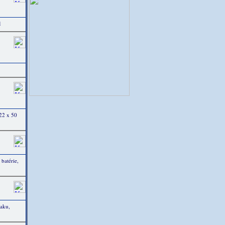
1
 22 x 50
batérie,
aku,