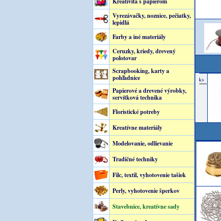
Kreativita s papierom
Vyrezávačky, noznice, pečiatky,
lepidlá
Farby a iné materiály
Ceruzky, kriedy, drevený
polotovar
Scrapbooking, karty a
pohľadnice
Papierové a drevené výrobky,
servítková technika
Floristické potreby
Kreatívne materiály
Modelovanie, odlievanie
Tradičné techniky
Filc, textil, vyhotovenie tašiek
Perly, vyhotovenie šperkov
Stavebnice, kreatívne sady