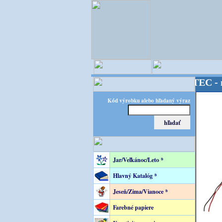
OPITEC - majster 
Kód výrobku alebo hľadaný výraz
Jar/Veľkánoc/Leto *
Hlavný Katalóg *
Jeseň/Zima/Vianoce *
Farebné papiere