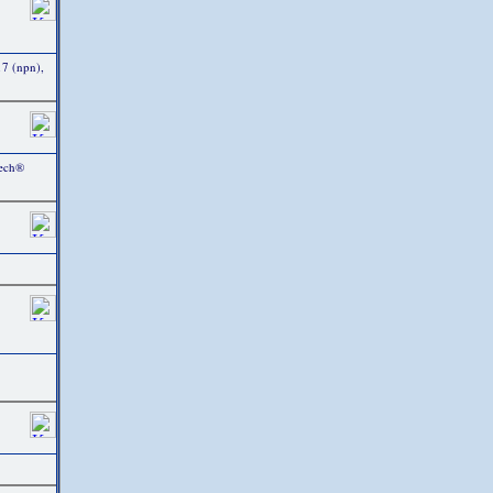
17 (npn),
Tech®