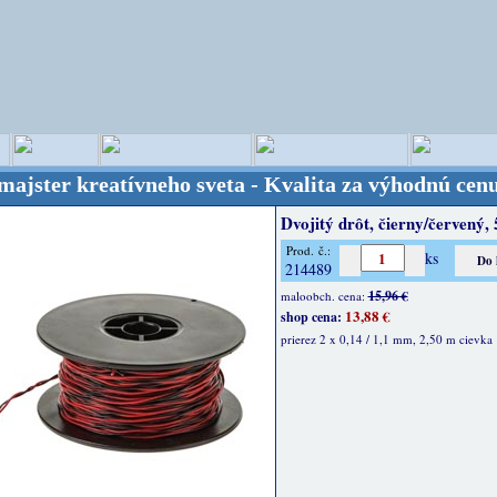
kreatívneho sveta - Kvalita za výhodnú cenu!
OPITE
Dvojitý drôt, čierny/červený,
Prod. č.:
ks
214489
15,96 €
maloobch. cena:
13,88 €
shop cena:
prierez 2 x 0,14 / 1,1 mm, 2,50 m cievka