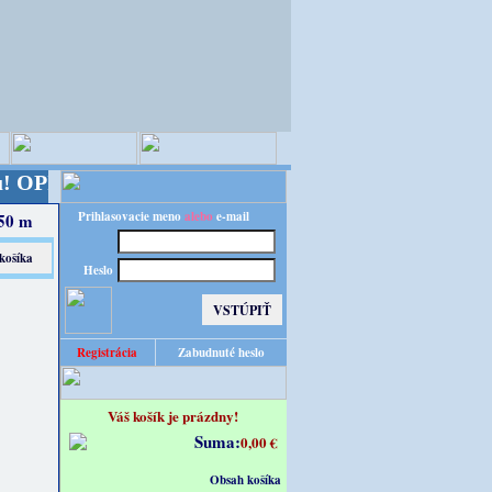
C - majster kreatívneho sveta - Kvalita za výhodn
Prihlasovacie meno
alebo
e-mail
 50 m
Heslo
Registrácia
Zabudnuté heslo
Váš košík je prázdny!
Suma:
0,00 €
Obsah košíka