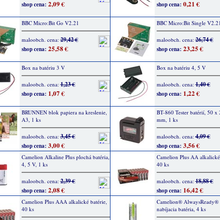
2,09 €
0,21 €
shop cena:
shop cena:
BBC Micro:Bit Go V2.21
BBC Micro:Bit Single V2.2
29,42 €
26,74 €
maloobch. cena:
maloobch. cena:
25,58 €
23,25 €
shop cena:
shop cena:
Box na batériu 3 V
Box na batériu 4, 5 V
1,23 €
1,40 €
maloobch. cena:
maloobch. cena:
1,07 €
1,22 €
shop cena:
shop cena:
BRUNNEN blok papiera na kreslenie,
BT-860 Tester batérií, 50 x
A3, 1 ks
mm, 1 ks
3,45 €
4,09 €
maloobch. cena:
maloobch. cena:
3,00 €
3,56 €
shop cena:
shop cena:
Camelion Alkaline Plus plochá batéria,
Camelion Plus AA alkalické 
4, 5 V, 1 ks
40 ks
2,39 €
18,88 €
maloobch. cena:
maloobch. cena:
2,08 €
16,42 €
shop cena:
shop cena:
Camelion Plus AAA alkalické batérie,
Camelion® AlwaysReady® 
40 ks
nabíjacia batéria, 4 ks