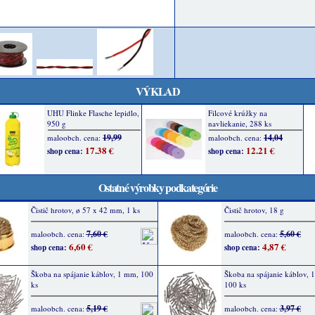
VÝKLAD
Ostatné výrobky podkategórie
Čistič hrotov, ø 57 x 42 mm, 1 ks
Čistič hrotov, 18 g
7,60 €
5,60 €
maloobch. cena:
maloobch. cena:
6,60 €
4,87 €
shop cena:
shop cena:
Škoba na spájanie káblov, 1 mm, 100
Škoba na spájanie káblov, 
ks
100 ks
5,19 €
3,97 €
maloobch. cena:
maloobch. cena: