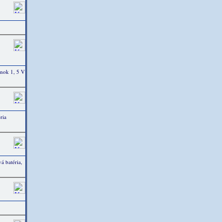
nok 1, 5 V
ria
 batéria,