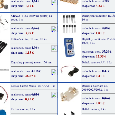
1,64 €
3,70 €
maloobch. cena:
maloobch. cena:
1,42 €
3,22 €
shop cena:
shop cena:
CRAZY VIBS testovací prístroj na
Darlington tranzistor, BC 5
prúd, 1 ks
10 ks
3,76 €
2,09 €
maloobch. cena:
maloobch. cena:
3,27 €
1,81 €
shop cena:
shop cena:
Dištančná rúra, 30 mm, 10 ks
Digitálny multimeter Peak
1070, 1 ks
1,30 €
maloobch. cena:
37,20 €
maloobch. cena:
1,13 €
shop cena:
32,35 €
shop cena:
Digitálny posuvný meter, 150 mm
Držiak baterie (AA), 1 ks
42,18 €
0,47 €
maloobch. cena:
maloobch. cena:
36,67 €
0,41 €
shop cena:
shop cena:
Držiak batérie Micro (2x AAA), 1 ks
Držiak k batériam CR
2016/2025/2032, 1 ks
0,52 €
maloobch. cena:
0,93 €
maloobch. cena:
0,45 €
shop cena:
0,81 €
shop cena:
Držiak motora, 1 ks
Držiak motora, 1 ks