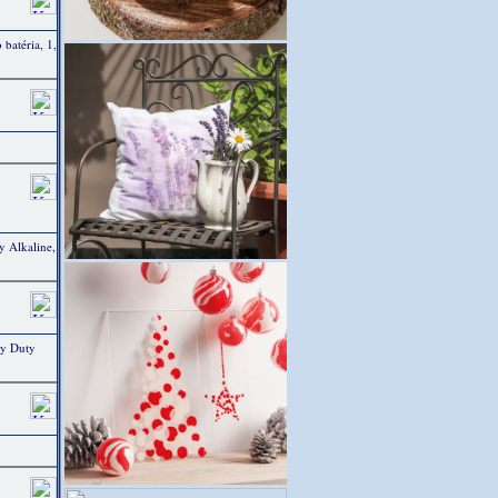
atéria, 1,
 Alkaline,
vy Duty