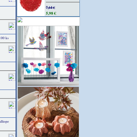
7,64 €
5,98 €
100 ks
lliope