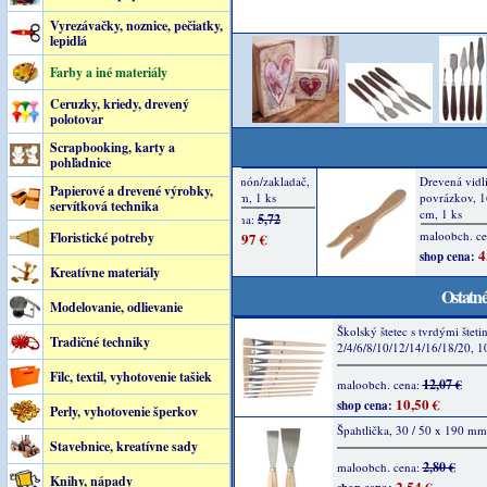
Vyrezávačky, noznice, pečiatky,
lepidlá
Farby a iné materiály
Ceruzky, kriedy, drevený
polotovar
Scrapbooking, karty a
pohľadnice
Papierové a drevené výrobky,
servítková technika
Floristické potreby
Kreatívne materiály
Ostatné
Modelovanie, odlievanie
Školský štetec s tvrdými šteti
Tradičné techniky
2/4/6/8/10/12/14/16/18/20, 1
Filc, textil, vyhotovenie tašiek
12,07 €
maloobch. cena:
10,50 €
shop cena:
Perly, vyhotovenie šperkov
Špahtlička, 30 / 50 x 190 mm
Stavebnice, kreatívne sady
2,80 €
maloobch. cena:
Knihy, nápady
2,54 €