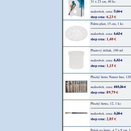
31 x 23 cm, 40 ks
7,16 €
maloobch. cena:
6,23 €
shop cena:
Paleta plast, 15 cm, 1 ks
1,62 €
maloobch. cena:
1,40 €
shop cena:
Plastový držiak, 100 ml
1,32 €
maloobch. cena:
1,15 €
shop cena:
Plochý štetec Nature line, 120
103,26 €
maloobch. cena:
89,79 €
shop cena:
Plochý štetec, 12, 1 ks
3,28 €
maloobch. cena:
2,85 €
shop cena:
Pohár na štetec, ø 7 x 9 cm, 1