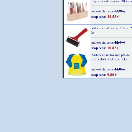
Úsporná sada štetcov, 30 ks, 
33,96 €
maloobch. cena:
29,53 €
shop cena:
Valec na maľovanie, ? 27 x 7
ks
12,44 €
maloobch. cena:
10,82 €
shop cena:
Zástera na maľovanie pre deti
EBERHARD FABER, 1 ks
11,05 €
maloobch. cena:
9,60 €
shop cena: