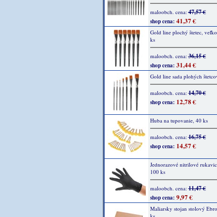
47,57 €
maloobch. cena:
41,37 €
shop cena:
Gold line plochý štetec, veľko
ks
36,15 €
maloobch. cena:
31,44 €
shop cena:
Gold line sada plohých štetcov
14,70 €
maloobch. cena:
12,78 €
shop cena:
Huba na tupovanie, 40 ks
16,75 €
maloobch. cena:
14,57 €
shop cena:
Jednorazové nitrilové rukavic
100 ks
11,47 €
maloobch. cena:
9,97 €
shop cena:
Maliarsky stojan stolový Ebro
ks