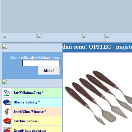
- Kvalita za výhodnú cenu!
OPITEC - majster kreatí
Kód výrobku alebo hľadaný výraz
Jar/Veľkánoc/Leto *
Hlavný Katalóg *
Jeseň/Zima/Vianoce *
Farebné papiere
Kreativita s papierom