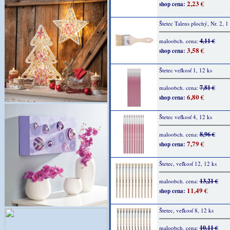
2,23 €
shop cena:
Štetec Talens plochý, Nr. 2, 1
4,11 €
maloobch. cena:
3,58 €
shop cena:
Štetec veľkosť 1, 12 ks
7,81 €
maloobch. cena:
6,80 €
shop cena:
Štetec veľkosť 4, 12 ks
8,96 €
maloobch. cena:
7,79 €
shop cena:
Štetec, veľkosť 12, 12 ks
13,21 €
maloobch. cena:
11,49 €
shop cena:
Štetec, veľkosť 8, 12 ks
10,11 €
maloobch. cena: