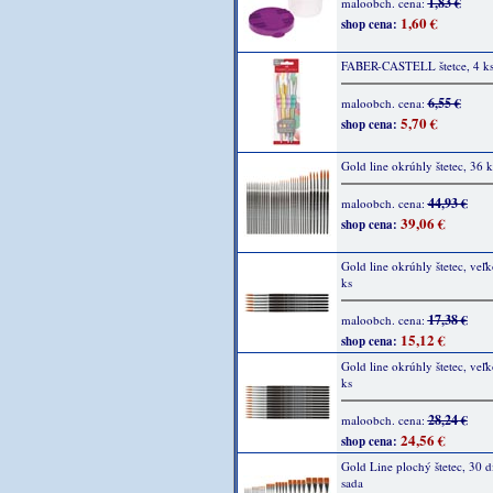
1,83 €
maloobch. cena:
1,60 €
shop cena:
FABER-CASTELL štetce, 4 k
6,55 €
maloobch. cena:
5,70 €
shop cena:
Gold line okrúhly štetec, 36 k
44,93 €
maloobch. cena:
39,06 €
shop cena:
Gold line okrúhly štetec, veľk
ks
17,38 €
maloobch. cena:
15,12 €
shop cena:
Gold line okrúhly štetec, veľk
ks
28,24 €
maloobch. cena:
24,56 €
shop cena:
Gold Line plochý štetec, 30 d
sada