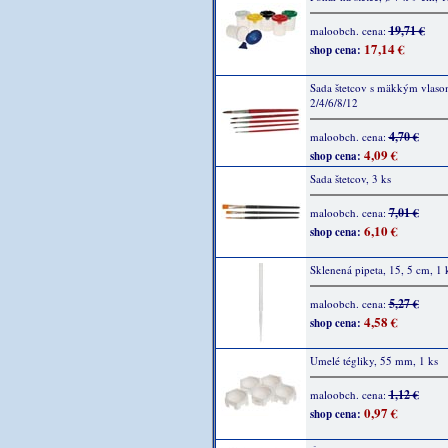
19,71 €
maloobch. cena:
17,14 €
shop cena:
Sada štetcov s mäkkým vlas
2/4/6/8/12
4,70 €
maloobch. cena:
4,09 €
shop cena:
Sada štetcov, 3 ks
7,01 €
maloobch. cena:
6,10 €
shop cena:
Sklenená pipeta, 15, 5 cm, 1 
5,27 €
maloobch. cena:
4,58 €
shop cena:
Umelé tégliky, 55 mm, 1 ks
1,12 €
maloobch. cena:
0,97 €
shop cena: