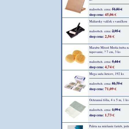
51,81 €
maloobch. cena:
45,06 €
shop cena:
Maliarsky valček s vaničkou
2,95 €
maloobch. cena:
2,56 €
shop cena:
Marabu Mixed Media huba n
tupovanie, ? 7 cm, 3 ks
5,44 €
maloobch. cena:
4,74 €
shop cena:
Mega sada štetcov, 192 ks
81,75 €
maloobch. cena:
71,09 €
shop cena:
Ochranná fólia, 4 x 5 m, 1 ks
1,99 €
maloobch. cena:
1,73 €
shop cena:
Paleta na miešanie farieb, jed