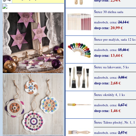
shop cena:
Štetce 30 dielna sada
24,14 €
maloobch. cena:
20,99 €
shop cena:
Štetce pre malých, sada 12 ks
15,46 €
maloobch. cena:
13,44 €
shop cena:
Štetec na lakovanie, 5 ks
3,08 €
maloobch. cena:
2,68 €
shop cena:
Štetec okrúhly 4, 1 ks
1,67 €
maloobch. cena:
1,46 €
shop cena:
Štetec Talens plochý, Nr. 1, 1
2,57 €
maloobch. cena: