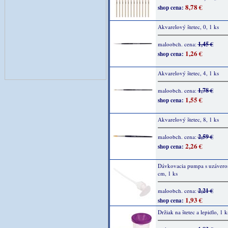
8,78 €
shop cena:
Akvarelový štetec, 0, 1 ks
1,45 €
maloobch. cena:
1,26 €
shop cena:
Akvarelový štetec, 4, 1 ks
1,78 €
maloobch. cena:
1,55 €
shop cena:
Akvarelový štetec, 8, 1 ks
2,59 €
maloobch. cena:
2,26 €
shop cena:
Dávkovacia pumpa s uzávero
cm, 1 ks
2,21 €
maloobch. cena:
1,93 €
shop cena:
Držiak na štetec a lepidlo, 1 k