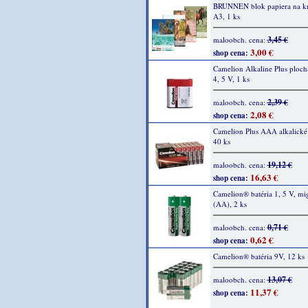
BRUNNEN blok papiera na kre
A3, 1 ks
3,45 €
maloobch. cena:
3,00 €
shop cena:
Camelion Alkaline Plus plochá
4, 5 V, 1 ks
2,39 €
maloobch. cena:
2,08 €
shop cena:
Camelion Plus AAA alkalické 
40 ks
19,12 €
maloobch. cena:
16,63 €
shop cena:
Camelion® batéria 1, 5 V, m
(AA), 2 ks
0,71 €
maloobch. cena:
0,62 €
shop cena:
Camelion® batéria 9V, 12 ks
13,07 €
maloobch. cena:
11,37 €
shop cena: