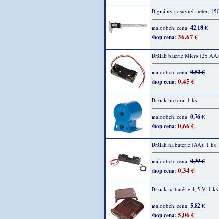
Digitálny posuvný meter, 1
42,18 €
maloobch. cena:
36,67 €
shop cena:
Držiak batérie Micro (2x AAA
0,52 €
maloobch. cena:
0,45 €
shop cena:
Držiak motora, 1 ks
0,76 €
maloobch. cena:
0,66 €
shop cena:
Držiak na batérie (AA), 1 ks
0,39 €
maloobch. cena:
0,34 €
shop cena:
Držiak na batérie 4, 5 V, 1 ks
5,82 €
maloobch. cena:
5,06 €
shop cena: