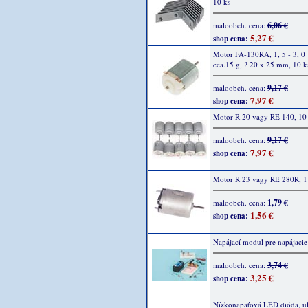
10 ks
6,06 €
maloobch. cena:
5,27 €
shop cena:
Motor FA-130RA, 1, 5 - 3, 0
cca.15 g, ? 20 x 25 mm, 10 k
9,17 €
maloobch. cena:
7,97 €
shop cena:
Motor R 20 vagy RE 140, 10
9,17 €
maloobch. cena:
7,97 €
shop cena:
Motor R 23 vagy RE 280R, 1
1,79 €
maloobch. cena:
1,56 €
shop cena:
Napájací modul pre napájacie
3,74 €
maloobch. cena:
3,25 €
shop cena:
Nízkonapäťová LED dióda, ult