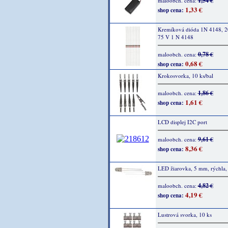
1,54 €
maloobch. cena:
1,33 €
shop cena:
Kremíková dióda 1N 4148, 
75 V 1 N 4148
0,78 €
maloobch. cena:
0,68 €
shop cena:
Krokosvorka, 10 ks/bal
1,86 €
maloobch. cena:
1,61 €
shop cena:
LCD displej I2C port
9,61 €
maloobch. cena:
8,36 €
shop cena:
LED žiarovka, 5 mm, rýchla,
4,82 €
maloobch. cena:
4,19 €
shop cena:
Lustrová svorka, 10 ks