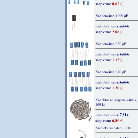
0,62 €
shop cena:
Kondenzátor, 1000 µF
2,37 €
maloobch. cena:
2,06 €
shop cena:
Kondenzátor, 220 µF
1,32 €
maloobch. cena:
1,15 €
shop cena:
Kondenzátor, 470 µF
1,50 €
maloobch. cena:
1,30 €
shop cena:
Konektor na spájanie káblov,
100 ks
7,81 €
maloobch. cena:
6,80 €
shop cena:
Krabička na batériu, 1 ks