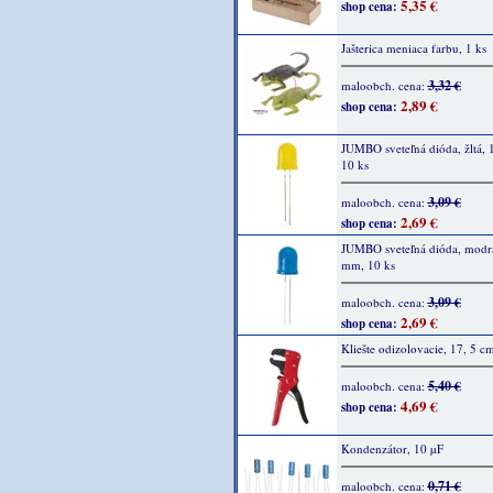
5,35 €
shop cena:
Jašterica meniaca farbu, 1 ks
3,32 €
maloobch. cena:
2,89 €
shop cena:
JUMBO sveteľná dióda, žltá,
10 ks
3,09 €
maloobch. cena:
2,69 €
shop cena:
JUMBO sveteľná dióda, modr
mm, 10 ks
3,09 €
maloobch. cena:
2,69 €
shop cena:
Kliešte odizolovacie, 17, 5 cm
5,40 €
maloobch. cena:
4,69 €
shop cena:
Kondenzátor, 10 µF
0,71 €
maloobch. cena: