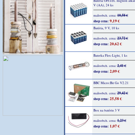
Batéria OPITEC mignon alkali
V (AA), 24 ks
10,58 €
maloobch. cena:
9,19 €
shop cena:
Batéria, 9 V, 10 ks
23,72 €
maloobch. cena:
20,62 €
shop cena:
Baterka Flex-Light, 1 ks
2,41 €
maloobch. cena:
2,09 €
shop cena:
BBC Micro:Bit Go V2.21
29,42 €
maloobch. cena:
25,58 €
shop cena:
Box na batériu 3 V
1,23 €
maloobch. cena:
1,07 €
shop cena: