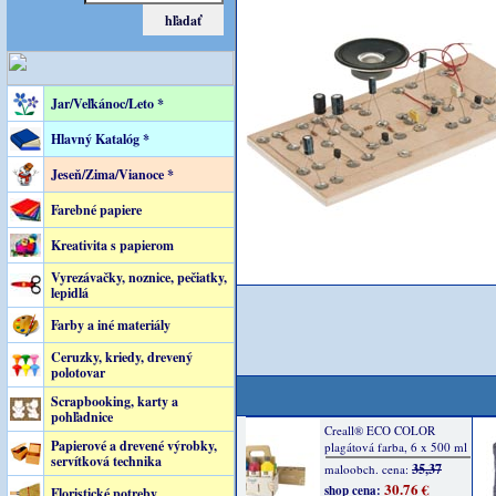
Jar/Veľkánoc/Leto *
Hlavný Katalóg *
Jeseň/Zima/Vianoce *
Farebné papiere
Kreativita s papierom
Vyrezávačky, noznice, pečiatky,
lepidlá
Farby a iné materiály
Ceruzky, kriedy, drevený
polotovar
Scrapbooking, karty a
pohľadnice
Papierové a drevené výrobky,
servítková technika
Floristické potreby