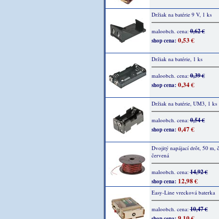
Držiak na batérie 9 V, 1 ks
0,62 €
maloobch. cena:
0,53 €
shop cena:
Držiak na batérie, 1 ks
0,39 €
maloobch. cena:
0,34 €
shop cena:
Držiak na batérie, UM3, 1 ks
0,54 €
maloobch. cena:
0,47 €
shop cena:
Dvojitý napájací drôt, 50 m, č
červená
14,92 €
maloobch. cena:
12,98 €
shop cena:
Easy-Line vrecková baterka
10,47 €
maloobch. cena:
9,10 €
shop cena: