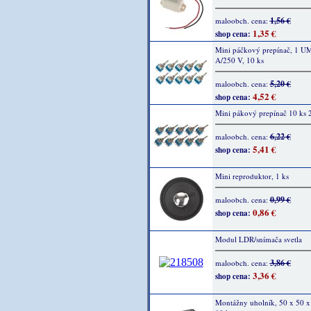
1,56 €
maloobch. cena:
1,35 €
shop cena:
Mini páčkový prepínač, 1 UM
A/250 V, 10 ks
5,20 €
maloobch. cena:
4,52 €
shop cena:
Mini pákový prepínač 10 ks
6,22 €
maloobch. cena:
5,41 €
shop cena:
Mini reproduktor, 1 ks
0,99 €
maloobch. cena:
0,86 €
shop cena:
Modul LDR/snímača svetla
3,86 €
maloobch. cena:
3,36 €
shop cena:
Montážny uholník, 50 x 50 