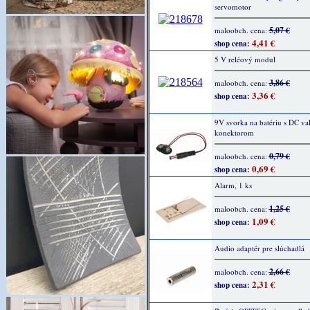
servomotor
5,07 €
maloobch. cena:
4,41 €
shop cena:
5 V reléový modul
3,86 €
maloobch. cena:
3,36 €
shop cena:
9V svorka na batériu s DC v
konektorom
0,79 €
maloobch. cena:
0,69 €
shop cena:
Alarm, 1 ks
1,25 €
maloobch. cena:
1,09 €
shop cena:
Audio adaptér pre slúchadlá
2,66 €
maloobch. cena:
2,31 €
shop cena: