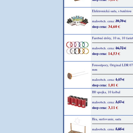
Elektronická sada, s batériou
39,79 €
maloobch. cena:
34,60 €
shop cena:
Farebné drôty, 10 m, 10 farie
16,72 €
maloobch. cena:
14,53 €
shop cena:
Fotoodpory, Original LDR 07,
mm
1,17 €
maloobch. cena:
1,01 €
shop cena:
H0 spojka, 10 ks/bal
3,57 €
maloobch. cena:
3,11 €
shop cena:
Hra, surfovanie, sada
5,85 €
maloobch. cena: