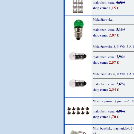
1,32 €
maloobch. cena:
1,15 €
shop cena:
Malá žiarovka
3,16 €
maloobch. cena:
2,87 €
shop cena:
Malá žiarovka 3, 5 V/0, 2 A 
2,96 €
maloobch. cena:
2,57 €
shop cena:
Malá žiarovka 6, 0 V/0, 1 A 
2,69 €
maloobch. cena:
2,34 €
shop cena:
Mikro - posuvný prepínač 10
1,96 €
maloobch. cena:
1,70 €
shop cena:
Mini bzučiak, magnetický, 2 -
ks