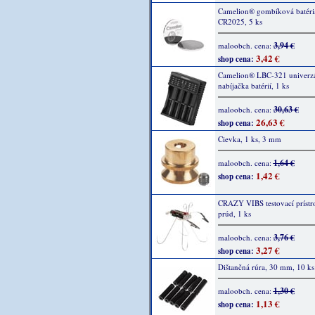
Camelion® gombíková batéri
CR2025, 5 ks
3,94 €
maloobch. cena:
3,42 €
shop cena:
Camelion® LBC-321 univerz
nabíjačka batérií, 1 ks
30,63 €
maloobch. cena:
26,63 €
shop cena:
Cievka, 1 ks, 3 mm
1,64 €
maloobch. cena:
1,42 €
shop cena:
CRAZY VIBS testovací prístro
prúd, 1 ks
3,76 €
maloobch. cena:
3,27 €
shop cena:
Dištančná rúra, 30 mm, 10 ks
1,30 €
maloobch. cena:
1,13 €
shop cena: