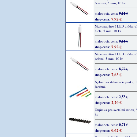
červená, 5 mm, 10 ks
9,11 €
maloobch. cena:
7,92 €
shop cena:
Nízkonapäťová LED dióda, ult
biela, 5 mm, 10 ks
9,11 €
maloobch. cena:
7,92 €
shop cena:
Nízkonapäťová LED dióda, ult
zelená, 5 mm, 10 ks
8,77 €
maloobch. cena:
7,63 €
shop cena:
Nylónová sťahovacia páska, 1
farebná
2,53 €
maloobch. cena:
2,20 €
shop cena:
Objímka pre svetelnú diódu,
ks
0,71 €
maloobch. cena:
0,62 €
shop cena: