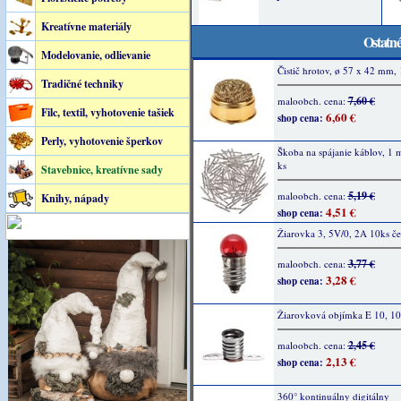
Kreatívne materiály
Ostatné
Modelovanie, odlievanie
Čistič hrotov, ø 57 x 42 mm, 
Tradičné techniky
7,60 €
maloobch. cena:
Filc, textil, vyhotovenie tašiek
6,60 €
shop cena:
Perly, vyhotovenie šperkov
Škoba na spájanie káblov, 1
ks
Stavebnice, kreatívne sady
5,19 €
maloobch. cena:
Knihy, nápady
4,51 €
shop cena:
Žiarovka 3, 5V/0, 2A 10ks č
3,77 €
maloobch. cena:
3,28 €
shop cena:
Žiarovková objímka E 10, 10
2,45 €
maloobch. cena:
2,13 €
shop cena:
360° kontinuálny digitálny