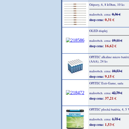
Odpory, 6, 8 kOhm, 10 ks
0,36 €
maloobch. cena:
0,31 €
shop cena:
OLED displej
19,11 €
maloobch. cena:
16,62 €
shop cena:
OPITEC alkaline micro batéri
(AAA), 24 ks
10,53 €
maloobch. cena:
9,15 €
shop cena:
OPITEC Exit-Game, sada
42,79 €
maloobch. cena:
37,21 €
shop cena:
OPITEC plochá batéria, 4, 5 V
1,75 €
maloobch. cena:
1,53 €
shop cena: