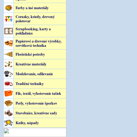
Farby a iné materiály
Ceruzky, kriedy, drevený
polotovar
Scrapbooking, karty a
pohľadnice
Papierové a drevené výrobky,
servítková technika
Floristické potreby
Kreatívne materiály
Modelovanie, odlievanie
Tradičné techniky
Filc, textil, vyhotovenie tašiek
Perly, vyhotovenie šperkov
Stavebnice, kreatívne sady
Knihy, nápady