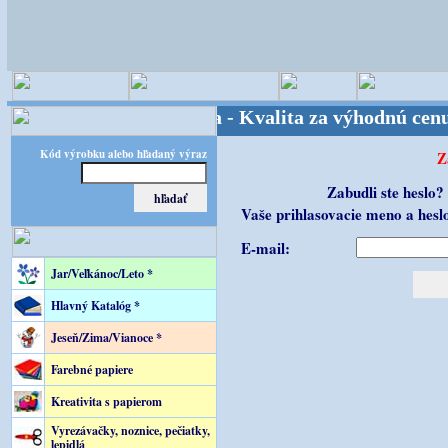
ster kreatívneho sveta - Kvalita za výhodnú cenu!
Kód výrobku alebo hľadaný výraz
Z
Zabudli ste heslo
Vaše prihlasovacie meno a hes
E-mail:
Jar/Veľkánoc/Leto *
Hlavný Katalóg *
Jeseň/Zima/Vianoce *
Farebné papiere
Kreativita s papierom
Vyrezávačky, noznice, pečiatky,
lepidlá