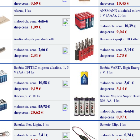
0,69 €
10,45 €
shop cena:
shop cena:
Alarm, 1 ks
ANSMANN alkalická mikro b
5 V (AAA), 20 ks
1,25 €
maloobch. cena:
10,39 €
maloobch. cena:
1,09 €
shop cena:
9,04 €
shop cena:
Audio adaptér pre slúchadlá
Banánová spojka, 10 ks/bal
2,66 €
3,14 €
maloobch. cena:
maloobch. cena:
2,31 €
2,73 €
shop cena:
shop cena:
Batéria OPITEC mignon alkaline, 1, 5
Batéria VARTA High Energy
V (AA), 24 ks
9 V, 1 ks
10,58 €
3,61 €
maloobch. cena:
maloobch. cena:
9,19 €
3,14 €
shop cena:
shop cena:
Batéria, 9 V, 10 ks
Batérie Mignon Super Hea
R06 AA, 4 ks
23,72 €
maloobch. cena:
1,12 €
maloobch. cena:
20,62 €
shop cena:
0,97 €
shop cena:
Baterka Flex-Light, 1 ks
Batterie-Clip, 1 ks
2,41 €
0,24 €
maloobch. cena:
maloobch. cena: