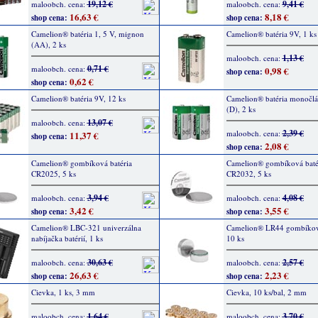
19,12 €
9,41 €
maloobch. cena:
maloobch. cena:
16,63 €
8,18 €
shop cena:
shop cena:
Camelion® batéria 1, 5 V, mignon
Camelion® batéria 9V, 1 ks
(AA), 2 ks
1,13 €
maloobch. cena:
0,71 €
maloobch. cena:
0,98 €
shop cena:
0,62 €
shop cena:
Camelion® batéria 9V, 12 ks
Camelion® batéria monočlá
(D), 2 ks
13,07 €
maloobch. cena:
2,39 €
maloobch. cena:
11,37 €
shop cena:
2,08 €
shop cena:
Camelion® gombíková batéria
Camelion® gombíková baté
CR2025, 5 ks
CR2032, 5 ks
3,94 €
4,08 €
maloobch. cena:
maloobch. cena:
3,42 €
3,55 €
shop cena:
shop cena:
Camelion® LBC-321 univerzálna
Camelion® LR44 gombíková
nabíjačka batérií, 1 ks
10 ks
30,63 €
2,57 €
maloobch. cena:
maloobch. cena:
26,63 €
2,23 €
shop cena:
shop cena:
Cievka, 1 ks, 3 mm
Cievka, 10 ks/bal, 2 mm
1,64 €
3,70 €
maloobch. cena:
maloobch. cena: