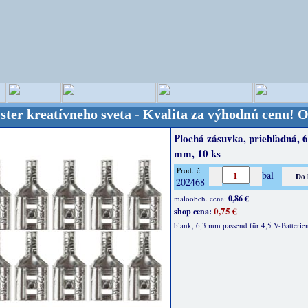
eatívneho sveta - Kvalita za výhodnú cenu!
OPITEC 
Plochá zásuvka, priehľadná, 6
mm, 10 ks
Prod. č.:
bal
202468
0,86 €
maloobch. cena:
0,75 €
shop cena:
blank, 6,3 mm passend für 4,5 V-Batterie