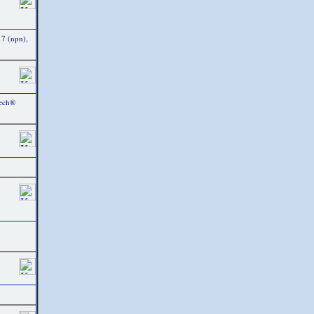
17 (npn),
Tech®