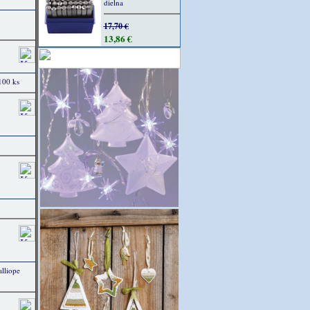
dielna
17,70 €
13,86 €
100 ks
lliope