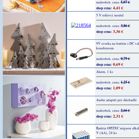
5,07 €
maloobch. cena:
4,41 €
shop cena:
5 V reléový modul
3,86 €
maloobch. cena:
3,36 €
shop cena:
9V svorka na batériu s DC v
konektorom
0,79 €
maloobch. cena:
0,69 €
shop cena:
Alarm, 1 ks
1,25 €
maloobch. cena:
1,09 €
shop cena:
Audio adaptér pre slúchadlá
2,66 €
maloobch. cena:
2,31 €
shop cena:
Batéria OPITEC mignon alkali
V (AA), 24 ks