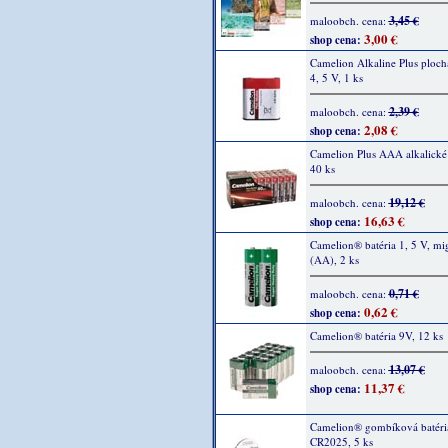
3,45 €
maloobch. cena:
3,00 €
shop cena:
Camelion Alkaline Plus plochá
4, 5 V, 1 ks
2,39 €
maloobch. cena:
2,08 €
shop cena:
Camelion Plus AAA alkalické 
40 ks
19,12 €
maloobch. cena:
16,63 €
shop cena:
Camelion® batéria 1, 5 V, m
(AA), 2 ks
0,71 €
maloobch. cena:
0,62 €
shop cena:
Camelion® batéria 9V, 12 ks
13,07 €
maloobch. cena:
11,37 €
shop cena:
Camelion® gombíková batéri
CR2025, 5 ks