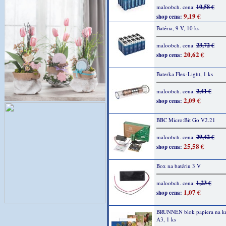
10,58 €
maloobch. cena:
9,19 €
shop cena:
Batéria, 9 V, 10 ks
23,72 €
maloobch. cena:
20,62 €
shop cena:
Baterka Flex-Light, 1 ks
2,41 €
maloobch. cena:
2,09 €
shop cena:
BBC Micro:Bit Go V2.21
29,42 €
maloobch. cena:
25,58 €
shop cena:
Box na batériu 3 V
1,23 €
maloobch. cena:
1,07 €
shop cena:
BRUNNEN blok papiera na kre
A3, 1 ks