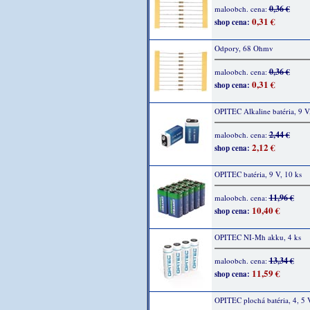
0,36 €
maloobch. cena:
0,31 €
shop cena:
Odpory, 68 Ohmv
0,36 €
maloobch. cena:
0,31 €
shop cena:
OPITEC Alkaline batéria, 9 V,
2,44 €
maloobch. cena:
2,12 €
shop cena:
OPITEC batéria, 9 V, 10 ks
11,96 €
maloobch. cena:
10,40 €
shop cena:
OPITEC NI-Mh akku, 4 ks
13,34 €
maloobch. cena:
11,59 €
shop cena:
OPITEC plochá batéria, 4, 5 