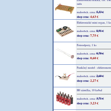
sada
5,33 €
maloobch. cena:
4,63 €
shop cena:
Elektronické mini organ, 1 ks
8,91 €
maloobch. cena:
7,75 €
shop cena:
Fotoodpory, 1 ks
0,70 €
maloobch. cena:
0,60 €
shop cena:
Funkčný model - elektromotor
2,60 €
maloobch. cena:
2,27 €
shop cena:
H0 zástrčka, 10 ks/bal
3,71 €
maloobch. cena:
3,23 €
shop cena: