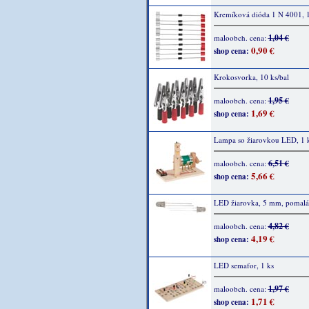
Kremíková dióda 1 N 4001, 1
1,04 €
maloobch. cena:
0,90 €
shop cena:
Krokosvorka, 10 ks/bal
1,95 €
maloobch. cena:
1,69 €
shop cena:
Lampa so žiarovkou LED, 1 
6,51 €
maloobch. cena:
5,66 €
shop cena:
LED žiarovka, 5 mm, pomalá,
4,82 €
maloobch. cena:
4,19 €
shop cena:
LED semafor, 1 ks
1,97 €
maloobch. cena:
1,71 €
shop cena: