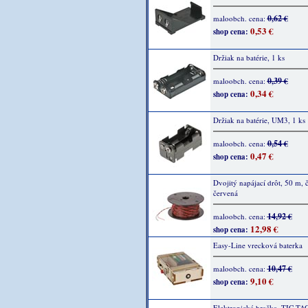
0,62 €
maloobch. cena:
0,53 €
shop cena:
Držiak na batérie, 1 ks
0,39 €
maloobch. cena:
0,34 €
shop cena:
Držiak na batérie, UM3, 1 ks
0,54 €
maloobch. cena:
0,47 €
shop cena:
Dvojitý napájací drôt, 50 m, č
červená
14,92 €
maloobch. cena:
12,98 €
shop cena:
Easy-Line vrecková baterka
10,47 €
maloobch. cena:
9,10 €
shop cena:
Elektronická hračka, TIC TA