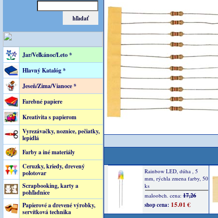
Jar/Veľkánoc/Leto *
Hlavný Katalóg *
Jeseň/Zima/Vianoce *
Farebné papiere
Kreativita s papierom
Vyrezávačky, noznice, pečiatky,
lepidlá
Farby a iné materiály
Ceruzky, kriedy, drevený
polotovar
Scrapbooking, karty a
pohľadnice
Papierové a drevené výrobky,
servítková technika