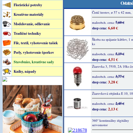
Ostatné
Floristické potreby
Čistič hrotov, ø 57 x 42 mm, 
Kreatívne materiály
7,60 €
maloobch. cena:
Modelovanie, odlievanie
6,60 €
shop cena:
Tradičné techniky
Škoba na spájanie káblov, 1
Filc, textil, vyhotovenie tašiek
ks
Perly, vyhotovenie šperkov
5,19 €
maloobch. cena:
4,51 €
shop cena:
Stavebnice, kreatívne sady
Žiarovka 3, 5V/0, 2A 10ks č
Knihy, nápady
3,77 €
maloobch. cena:
3,28 €
shop cena:
Žiarovková objímka E 10, 10
2,45 €
maloobch. cena:
2,13 €
shop cena:
360° kontinuálny digitálny
servomotor