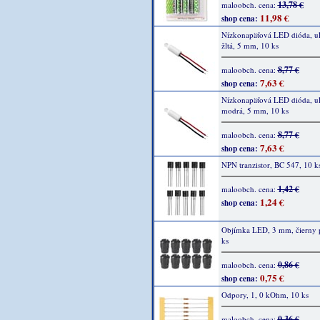
13,78 €
maloobch. cena:
11,98 €
shop cena:
Nízkonapäťová LED dióda, ult
žltá, 5 mm, 10 ks
8,77 €
maloobch. cena:
7,63 €
shop cena:
Nízkonapäťová LED dióda, ult
modrá, 5 mm, 10 ks
8,77 €
maloobch. cena:
7,63 €
shop cena:
NPN tranzistor, BC 547, 10 k
1,42 €
maloobch. cena:
1,24 €
shop cena:
Objímka LED, 3 mm, čierny p
ks
0,86 €
maloobch. cena:
0,75 €
shop cena:
Odpory, 1, 0 kOhm, 10 ks
0,36 €
maloobch. cena: