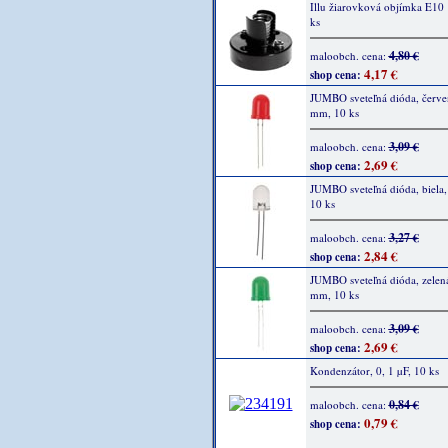
Illu žiarovková objímka E10
ks
4,80 €
maloobch. cena:
4,17 €
shop cena:
JUMBO sveteľná dióda, červe
mm, 10 ks
3,09 €
maloobch. cena:
2,69 €
shop cena:
JUMBO sveteľná dióda, biela
10 ks
3,27 €
maloobch. cena:
2,84 €
shop cena:
JUMBO sveteľná dióda, zelen
mm, 10 ks
3,09 €
maloobch. cena:
2,69 €
shop cena:
Kondenzátor, 0, 1 µF, 10 ks
0,84 €
maloobch. cena:
0,79 €
shop cena: