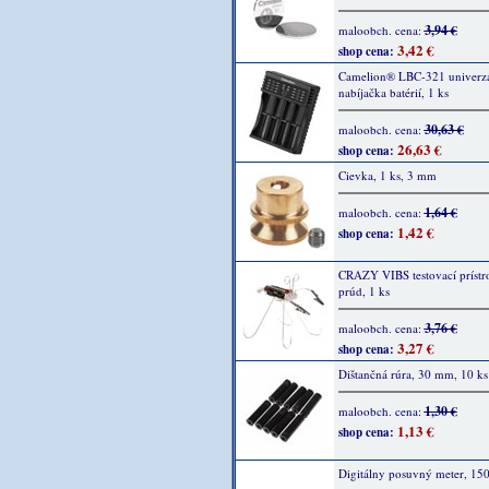
3,94 €
maloobch. cena:
3,42 €
shop cena:
Camelion® LBC-321 univerz
nabíjačka batérií, 1 ks
30,63 €
maloobch. cena:
26,63 €
shop cena:
Cievka, 1 ks, 3 mm
1,64 €
maloobch. cena:
1,42 €
shop cena:
CRAZY VIBS testovací prístro
prúd, 1 ks
3,76 €
maloobch. cena:
3,27 €
shop cena:
Dištančná rúra, 30 mm, 10 ks
1,30 €
maloobch. cena:
1,13 €
shop cena:
Digitálny posuvný meter, 1