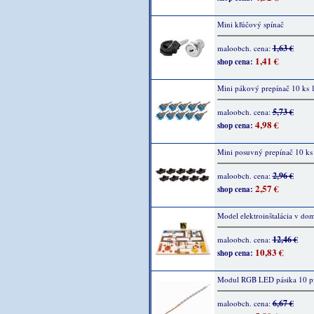
Mini kľúčový spínač
1,63 €
maloobch. cena:
1,41 €
shop cena:
Mini pákový prepínač 10 ks
5,73 €
maloobch. cena:
4,98 €
shop cena:
Mini posuvný prepínač 10 ks
2,96 €
maloobch. cena:
2,57 €
shop cena:
Model elektroinštalácia v dom
12,46 €
maloobch. cena:
10,83 €
shop cena:
Modul RGB LED pásika 10 p
6,67 €
maloobch. cena: