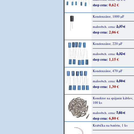
0,62 €
shop cena:
Kondenzátor, 1000 µF
2,37 €
maloobch. cena:
2,06 €
shop cena:
Kondenzátor, 220 µF
1,32 €
maloobch. cena:
1,15 €
shop cena:
Kondenzátor, 470 µF
1,50 €
maloobch. cena:
1,30 €
shop cena:
Konektor na spájanie káblov,
100 ks
7,81 €
maloobch. cena:
6,80 €
shop cena:
Krabička na batériu, 1 ks