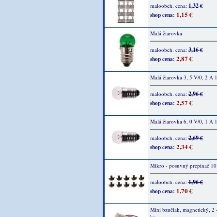
1,32 €
maloobch. cena:
1,15 €
shop cena:
Malá žiarovka
3,16 €
maloobch. cena:
2,87 €
shop cena:
Malá žiarovka 3, 5 V/0, 2 A 
2,96 €
maloobch. cena:
2,57 €
shop cena:
Malá žiarovka 6, 0 V/0, 1 A 
2,69 €
maloobch. cena:
2,34 €
shop cena:
Mikro - posuvný prepínač 10
1,96 €
maloobch. cena:
1,70 €
shop cena:
Mini bzučiak, magnetický, 2 -
ks