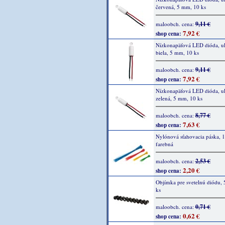
červená, 5 mm, 10 ks
9,11 €
maloobch. cena:
7,92 €
shop cena:
Nízkonapäťová LED dióda, ult
biela, 5 mm, 10 ks
9,11 €
maloobch. cena:
7,92 €
shop cena:
Nízkonapäťová LED dióda, ult
zelená, 5 mm, 10 ks
8,77 €
maloobch. cena:
7,63 €
shop cena:
Nylónová sťahovacia páska, 1
farebná
2,53 €
maloobch. cena:
2,20 €
shop cena:
Objímka pre svetelnú diódu,
ks
0,71 €
maloobch. cena:
0,62 €
shop cena: