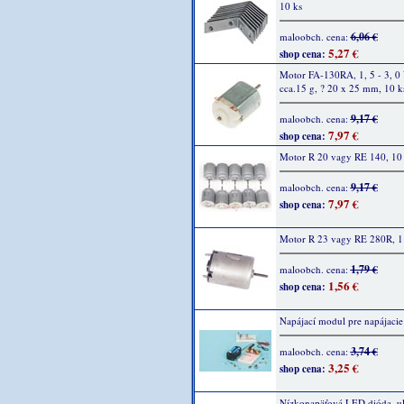
10 ks
6,06 €
maloobch. cena:
5,27 €
shop cena:
Motor FA-130RA, 1, 5 - 3, 0
cca.15 g, ? 20 x 25 mm, 10 k
9,17 €
maloobch. cena:
7,97 €
shop cena:
Motor R 20 vagy RE 140, 10
9,17 €
maloobch. cena:
7,97 €
shop cena:
Motor R 23 vagy RE 280R, 1
1,79 €
maloobch. cena:
1,56 €
shop cena:
Napájací modul pre napájacie
3,74 €
maloobch. cena:
3,25 €
shop cena:
Nízkonapäťová LED dióda, ult