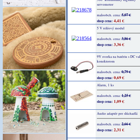
servomotor
5,07 €
maloobch. cena:
4,41 €
shop cena:
5 V reléový modul
3,86 €
maloobch. cena:
3,36 €
shop cena:
9V svorka na batériu s DC v
konektorom
0,79 €
maloobch. cena:
0,69 €
shop cena:
Alarm, 1 ks
1,25 €
maloobch. cena:
1,09 €
shop cena:
Audio adaptér pre slúchadlá
2,66 €
maloobch. cena:
2,31 €
shop cena: