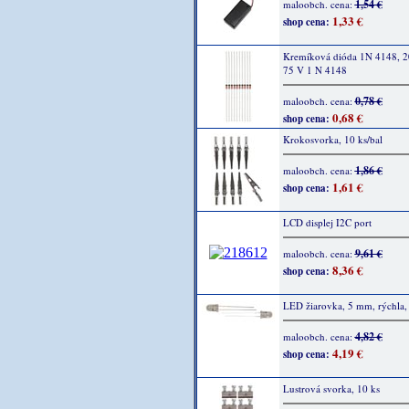
1,54 €
maloobch. cena:
1,33 €
shop cena:
Kremíková dióda 1N 4148, 
75 V 1 N 4148
0,78 €
maloobch. cena:
0,68 €
shop cena:
Krokosvorka, 10 ks/bal
1,86 €
maloobch. cena:
1,61 €
shop cena:
LCD displej I2C port
9,61 €
maloobch. cena:
8,36 €
shop cena:
LED žiarovka, 5 mm, rýchla,
4,82 €
maloobch. cena:
4,19 €
shop cena:
Lustrová svorka, 10 ks