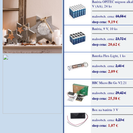
Batéria OPITEC mignon alkali
V (AA), 24 ks
10,58 €
maloobch. cena:
9,19 €
shop cena:
Batéria, 9 V, 10 ks
23,72 €
maloobch. cena:
20,62 €
shop cena:
Baterka Flex-Light, 1 ks
2,41 €
maloobch. cena:
2,09 €
shop cena:
BBC Micro:Bit Go V2.21
29,42 €
maloobch. cena:
25,58 €
shop cena:
Box na batériu 3 V
1,23 €
maloobch. cena:
1,07 €
shop cena: