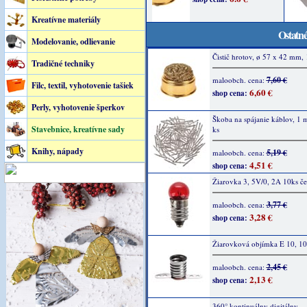
Kreatívne materiály
Ostatné
Modelovanie, odlievanie
Čistič hrotov, ø 57 x 42 mm, 
Tradičné techniky
7,60 €
maloobch. cena:
Filc, textil, vyhotovenie tašiek
6,60 €
shop cena:
Perly, vyhotovenie šperkov
Škoba na spájanie káblov, 1
Stavebnice, kreatívne sady
ks
Knihy, nápady
5,19 €
maloobch. cena:
4,51 €
shop cena:
Žiarovka 3, 5V/0, 2A 10ks č
3,77 €
maloobch. cena:
3,28 €
shop cena:
Žiarovková objímka E 10, 10
2,45 €
maloobch. cena:
2,13 €
shop cena:
360° kontinuálny digitálny