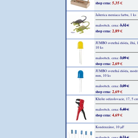
5,35 €
shop cena:
Jašterica meniaca farbu, 1 ks
3,32 €
maloobch. cena:
2,89 €
shop cena:
JUMBO sveteľná dióda, žltá,
10 ks
3,09 €
maloobch. cena:
2,69 €
shop cena:
JUMBO sveteľná dióda, modr
mm, 10 ks
3,09 €
maloobch. cena:
2,69 €
shop cena:
Kliešte odizolovacie, 17, 5 cm
5,40 €
maloobch. cena:
4,69 €
shop cena:
Kondenzátor, 10 µF
0,71 €
maloobch. cena: