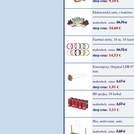
9,10 €
shop cena:
Elektronická sada, s batériou
39,79 €
maloobch. cena:
34,60 €
shop cena:
Farebné drôty, 10 m, 10 farie
16,72 €
maloobch. cena:
14,53 €
shop cena:
Fotoodpory, Original LDR 07,
mm
1,17 €
maloobch. cena:
1,01 €
shop cena:
H0 spojka, 10 ks/bal
3,57 €
maloobch. cena:
3,11 €
shop cena:
Hra, surfovanie, sada
5,85 €
maloobch. cena: