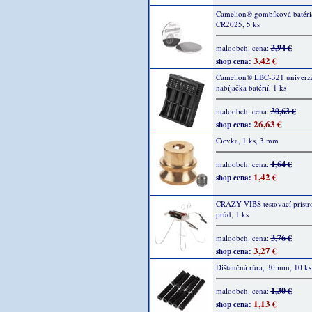
Camelion® gombíková batéri
CR2025, 5 ks
3,94 €
maloobch. cena:
3,42 €
shop cena:
Camelion® LBC-321 univerz
nabíjačka batérií, 1 ks
30,63 €
maloobch. cena:
26,63 €
shop cena:
Cievka, 1 ks, 3 mm
1,64 €
maloobch. cena:
1,42 €
shop cena:
CRAZY VIBS testovací prístro
prúd, 1 ks
3,76 €
maloobch. cena:
3,27 €
shop cena:
Dištančná rúra, 30 mm, 10 ks
1,30 €
maloobch. cena:
1,13 €
shop cena: