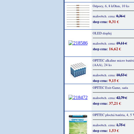
Odpory, 6, 8 kOhm, 10 ks
0,36 €
maloobch. cena:
0,31 €
shop cena:
OLED displej
19,11 €
maloobch. cena:
16,62 €
shop cena:
OPITEC alkaline micro batéri
(AAA), 24 ks
10,53 €
maloobch. cena:
9,15 €
shop cena:
OPITEC Exit-Game, sada
42,79 €
maloobch. cena:
37,21 €
shop cena:
OPITEC plochá batéria, 4, 5 V
1,75 €
maloobch. cena:
1,53 €
shop cena: