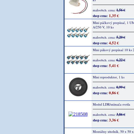
1,56 €
maloobch. cena:
1,35 €
shop cena:
Mini páčkový prepínač, 1 UM
A/250 V, 10 ks
5,20 €
maloobch. cena:
4,52 €
shop cena:
Mini pákový prepínač 10 ks
6,22 €
maloobch. cena:
5,41 €
shop cena:
Mini reproduktor, 1 ks
0,99 €
maloobch. cena:
0,86 €
shop cena:
Modul LDR/snímača svetla
3,86 €
maloobch. cena:
3,36 €
shop cena:
Montážny uholník, 50 x 50 