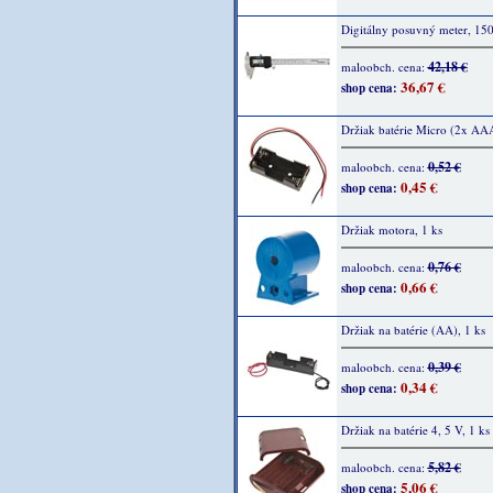
Digitálny posuvný meter, 1
42,18 €
maloobch. cena:
36,67 €
shop cena:
Držiak batérie Micro (2x AAA
0,52 €
maloobch. cena:
0,45 €
shop cena:
Držiak motora, 1 ks
0,76 €
maloobch. cena:
0,66 €
shop cena:
Držiak na batérie (AA), 1 ks
0,39 €
maloobch. cena:
0,34 €
shop cena:
Držiak na batérie 4, 5 V, 1 ks
5,82 €
maloobch. cena:
5,06 €
shop cena: