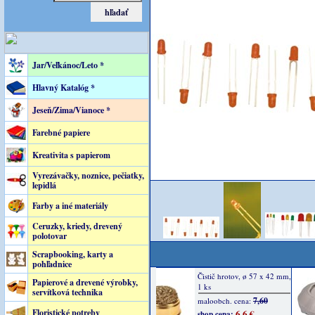
Jar/Veľkánoc/Leto *
Hlavný Katalóg *
Jeseň/Zima/Vianoce *
Farebné papiere
Kreativita s papierom
Vyrezávačky, noznice, pečiatky,
lepidlá
Farby a iné materiály
Ceruzky, kriedy, drevený
polotovar
Scrapbooking, karty a
pohľadnice
Papierové a drevené výrobky,
servítková technika
Floristické potreby