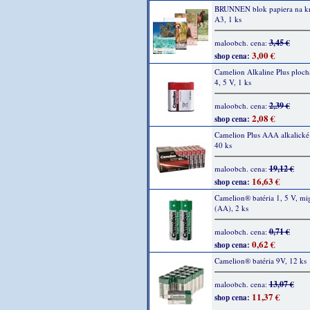
BRUNNEN blok papiera na kre
A3, 1 ks
3,45 €
maloobch. cena:
3,00 €
shop cena:
Camelion Alkaline Plus plochá
4, 5 V, 1 ks
2,39 €
maloobch. cena:
2,08 €
shop cena:
Camelion Plus AAA alkalické 
40 ks
19,12 €
maloobch. cena:
16,63 €
shop cena:
Camelion® batéria 1, 5 V, m
(AA), 2 ks
0,71 €
maloobch. cena:
0,62 €
shop cena:
Camelion® batéria 9V, 12 ks
13,07 €
maloobch. cena:
11,37 €
shop cena: