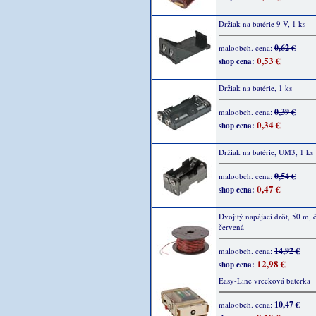
Držiak na batérie 9 V, 1 ks
0,62 €
maloobch. cena:
0,53 €
shop cena:
Držiak na batérie, 1 ks
0,39 €
maloobch. cena:
0,34 €
shop cena:
Držiak na batérie, UM3, 1 ks
0,54 €
maloobch. cena:
0,47 €
shop cena:
Dvojitý napájací drôt, 50 m, č
červená
14,92 €
maloobch. cena:
12,98 €
shop cena:
Easy-Line vrecková baterka
10,47 €
maloobch. cena: