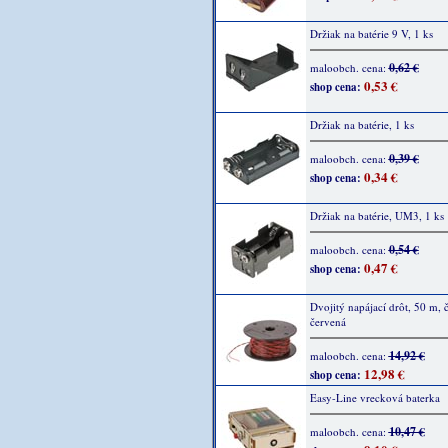
Držiak na batérie 9 V, 1 ks
0,62 €
maloobch. cena:
0,53 €
shop cena:
Držiak na batérie, 1 ks
0,39 €
maloobch. cena:
0,34 €
shop cena:
Držiak na batérie, UM3, 1 ks
0,54 €
maloobch. cena:
0,47 €
shop cena:
Dvojitý napájací drôt, 50 m, č
červená
14,92 €
maloobch. cena:
12,98 €
shop cena:
Easy-Line vrecková baterka
10,47 €
maloobch. cena: