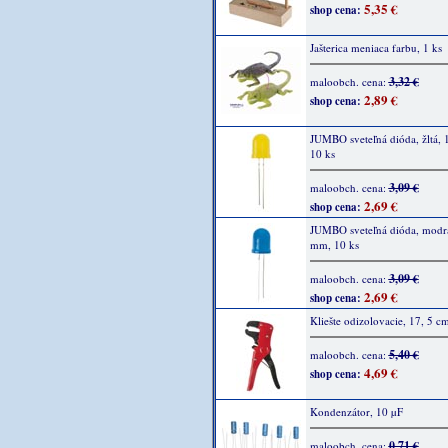
5,35 €
shop cena:
Jašterica meniaca farbu, 1 ks
3,32 €
maloobch. cena:
2,89 €
shop cena:
JUMBO sveteľná dióda, žltá,
10 ks
3,09 €
maloobch. cena:
2,69 €
shop cena:
JUMBO sveteľná dióda, modr
mm, 10 ks
3,09 €
maloobch. cena:
2,69 €
shop cena:
Kliešte odizolovacie, 17, 5 cm
5,40 €
maloobch. cena:
4,69 €
shop cena:
Kondenzátor, 10 µF
0,71 €
maloobch. cena: