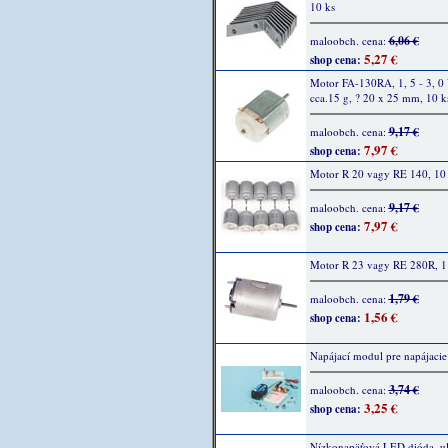
10 ks
6,06 €
maloobch. cena:
5,27 €
shop cena:
Motor FA-130RA, 1, 5 - 3, 0
cca.15 g, ? 20 x 25 mm, 10 k
9,17 €
maloobch. cena:
7,97 €
shop cena:
Motor R 20 vagy RE 140, 10
9,17 €
maloobch. cena:
7,97 €
shop cena:
Motor R 23 vagy RE 280R, 1
1,79 €
maloobch. cena:
1,56 €
shop cena:
Napájací modul pre napájacie
3,74 €
maloobch. cena:
3,25 €
shop cena:
Nízkonapäťová LED dióda, ult