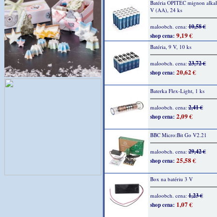
Batéria OPITEC mignon alkali
V (AA), 24 ks
10,58 €
maloobch. cena:
9,19 €
shop cena:
Batéria, 9 V, 10 ks
23,72 €
maloobch. cena:
20,62 €
shop cena:
Baterka Flex-Light, 1 ks
2,41 €
maloobch. cena:
2,09 €
shop cena:
BBC Micro:Bit Go V2.21
29,42 €
maloobch. cena:
25,58 €
shop cena:
Box na batériu 3 V
1,23 €
maloobch. cena:
1,07 €
shop cena: