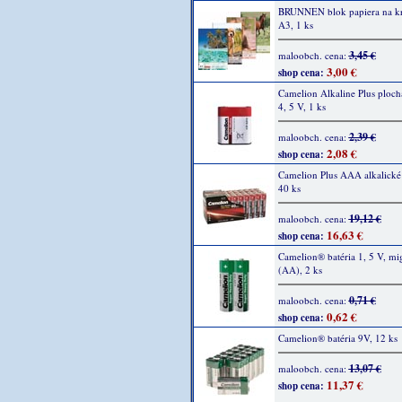
BRUNNEN blok papiera na kre
A3, 1 ks
3,45 €
maloobch. cena:
3,00 €
shop cena:
Camelion Alkaline Plus plochá
4, 5 V, 1 ks
2,39 €
maloobch. cena:
2,08 €
shop cena:
Camelion Plus AAA alkalické 
40 ks
19,12 €
maloobch. cena:
16,63 €
shop cena:
Camelion® batéria 1, 5 V, m
(AA), 2 ks
0,71 €
maloobch. cena:
0,62 €
shop cena:
Camelion® batéria 9V, 12 ks
13,07 €
maloobch. cena:
11,37 €
shop cena: