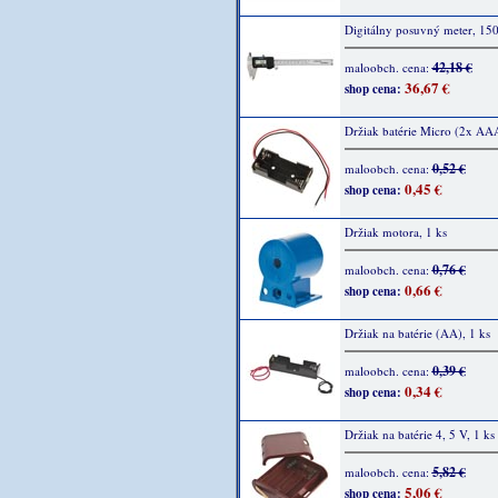
Digitálny posuvný meter, 1
42,18 €
maloobch. cena:
36,67 €
shop cena:
Držiak batérie Micro (2x AAA
0,52 €
maloobch. cena:
0,45 €
shop cena:
Držiak motora, 1 ks
0,76 €
maloobch. cena:
0,66 €
shop cena:
Držiak na batérie (AA), 1 ks
0,39 €
maloobch. cena:
0,34 €
shop cena:
Držiak na batérie 4, 5 V, 1 ks
5,82 €
maloobch. cena:
5,06 €
shop cena: