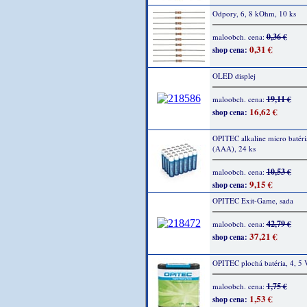
Odpory, 6, 8 kOhm, 10 ks
0,36 €
maloobch. cena:
0,31 €
shop cena:
OLED displej
19,11 €
maloobch. cena:
16,62 €
shop cena:
OPITEC alkaline micro batéri
(AAA), 24 ks
10,53 €
maloobch. cena:
9,15 €
shop cena:
OPITEC Exit-Game, sada
42,79 €
maloobch. cena:
37,21 €
shop cena:
OPITEC plochá batéria, 4, 5 V
1,75 €
maloobch. cena:
1,53 €
shop cena: