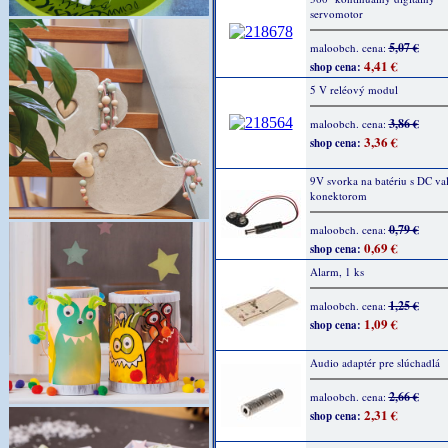
servomotor
5,07 €
maloobch. cena:
4,41 €
shop cena:
5 V reléový modul
3,86 €
maloobch. cena:
3,36 €
shop cena:
9V svorka na batériu s DC v
konektorom
0,79 €
maloobch. cena:
0,69 €
shop cena:
Alarm, 1 ks
1,25 €
maloobch. cena:
1,09 €
shop cena:
Audio adaptér pre slúchadlá
2,66 €
maloobch. cena:
2,31 €
shop cena: