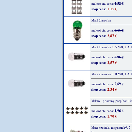
1,32 €
maloobch. cena:
1,15 €
shop cena:
Malá žiarovka
3,16 €
maloobch. cena:
2,87 €
shop cena:
Malá žiarovka 3, 5 V/0, 2 A 
2,96 €
maloobch. cena:
2,57 €
shop cena:
Malá žiarovka 6, 0 V/0, 1 A 
2,69 €
maloobch. cena:
2,34 €
shop cena:
Mikro - posuvný prepínač 10
1,96 €
maloobch. cena:
1,70 €
shop cena:
Mini bzučiak, magnetický, 2 -
ks