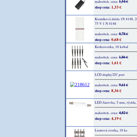
1,54 €
maloobch. cena:
1,33 €
shop cena:
Kremíková dióda 1N 4148, 
75 V 1 N 4148
0,78 €
maloobch. cena:
0,68 €
shop cena:
Krokosvorka, 10 ks/bal
1,86 €
maloobch. cena:
1,61 €
shop cena:
LCD displej I2C port
9,61 €
maloobch. cena:
8,36 €
shop cena:
LED žiarovka, 5 mm, rýchla,
4,82 €
maloobch. cena:
4,19 €
shop cena:
Lustrová svorka, 10 ks