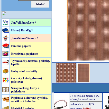
Jar/Veľkánoc/Leto *
Hlavný Katalóg *
Jeseň/Zima/Vianoce *
Farebné papiere
Kreativita s papierom
Vyrezávačky, noznice, pečiatky,
lepidlá
Farby a iné materiály
Ceruzky, kriedy, drevený
polotovar
Scrapbooking, karty a
pohľadnice
Papierové a drevené výrobky,
servítková technika
Floristické potreby