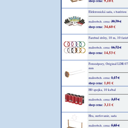
9,10 €
shop cena:
Elektronická sada, s batériou
39,79 €
maloobch. cena:
34,60 €
shop cena:
Farebné drôty, 10 m, 10 farie
16,72 €
maloobch. cena:
14,53 €
shop cena:
Fotoodpory, Original LDR 07,
mm
1,17 €
maloobch. cena:
1,01 €
shop cena:
H0 spojka, 10 ks/bal
3,57 €
maloobch. cena:
3,11 €
shop cena:
Hra, surfovanie, sada
5,85 €
maloobch. cena: