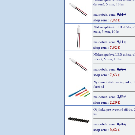
červená, 5 mm, 10 ks
9,11 €
maloobch. cena:
7,92 €
shop cena:
Nízkonapäťová LED dióda, ult
biela, 5 mm, 10 ks
9,11 €
maloobch. cena:
7,92 €
shop cena:
Nízkonapäťová LED dióda, ult
zelená, 5 mm, 10 ks
8,77 €
maloobch. cena:
7,63 €
shop cena:
Nylónová sťahovacia páska, 1
farebná
2,53 €
maloobch. cena:
2,20 €
shop cena:
Objímka pre svetelnú diódu,
ks
0,71 €
maloobch. cena:
0,62 €
shop cena: