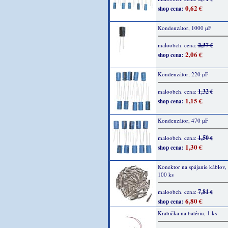
0,62 €
shop cena:
Kondenzátor, 1000 µF
2,37 €
maloobch. cena:
2,06 €
shop cena:
Kondenzátor, 220 µF
1,32 €
maloobch. cena:
1,15 €
shop cena:
Kondenzátor, 470 µF
1,50 €
maloobch. cena:
1,30 €
shop cena:
Konektor na spájanie káblov,
100 ks
7,81 €
maloobch. cena:
6,80 €
shop cena:
Krabička na batériu, 1 ks