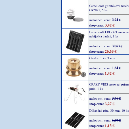
Camelion® gombíková batéri
CR2025, 5 ks
3,94 €
maloobch. cena:
3,42 €
shop cena:
Camelion® LBC-321 univerz
nabíjačka batérií, 1 ks
30,63 €
maloobch. cena:
26,63 €
shop cena:
Cievka, 1 ks, 3 mm
1,64 €
maloobch. cena:
1,42 €
shop cena:
CRAZY VIBS testovací prístro
prúd, 1 ks
3,76 €
maloobch. cena:
3,27 €
shop cena:
Dištančná rúra, 30 mm, 10 ks
1,30 €
maloobch. cena:
1,13 €
shop cena: