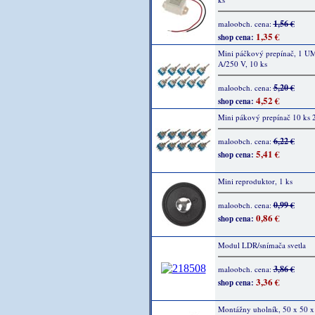
1,56 €
maloobch. cena:
1,35 €
shop cena:
Mini páčkový prepínač, 1 UM
A/250 V, 10 ks
5,20 €
maloobch. cena:
4,52 €
shop cena:
Mini pákový prepínač 10 ks
6,22 €
maloobch. cena:
5,41 €
shop cena:
Mini reproduktor, 1 ks
0,99 €
maloobch. cena:
0,86 €
shop cena:
Modul LDR/snímača svetla
3,86 €
maloobch. cena:
3,36 €
shop cena:
Montážny uholník, 50 x 50 