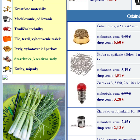
Kreatívne materiály
Ostatné
Modelovanie, odlievanie
Čistič hrotov, ø 57 x 42 mm, 
Tradičné techniky
7,60 €
maloobch. cena:
Filc, textil, vyhotovenie tašiek
6,60 €
shop cena:
Perly, vyhotovenie šperkov
Škoba na spájanie káblov, 1
Stavebnice, kreatívne sady
ks
Knihy, nápady
5,19 €
maloobch. cena:
4,51 €
shop cena:
Žiarovka 3, 5V/0, 2A 10ks č
3,77 €
maloobch. cena:
3,28 €
shop cena:
Žiarovková objímka E 10, 10
2,45 €
maloobch. cena:
2,13 €
shop cena:
360° kontinuálny digitálny