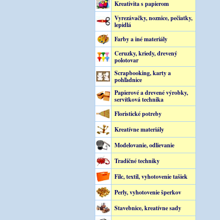
Kreativita s papierom
Vyrezávačky, noznice, pečiatky,
lepidlá
Farby a iné materiály
Ceruzky, kriedy, drevený
polotovar
Scrapbooking, karty a
pohľadnice
Papierové a drevené výrobky,
servítková technika
Floristické potreby
Kreatívne materiály
Modelovanie, odlievanie
Tradičné techniky
Filc, textil, vyhotovenie tašiek
Perly, vyhotovenie šperkov
Stavebnice, kreatívne sady