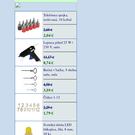
Telefónna spojka,
izolovaná, 10 ks/bal
2,60 €
2,04 €
Lepiaca pištoľ 25 W /
230 V, sada
11,17 €
8,74 €
Ručná v?tačka, 4 dielna
sada, sada
4,58 €
3,59 €
Číslice 1-12
2,29 €
1,79 €
Sveteľná dióda LED
blikajúca, žltá, 8 mm,
10 ks