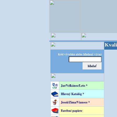
OPITEC - majster kreatívneho sveta - Kvalita 
Kód výrobku alebo hľadaný výraz
Jar/Veľkánoc/Leto *
Hlavný Katalóg *
Jeseň/Zima/Vianoce *
Farebné papiere