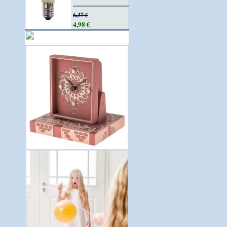
6,37 €
4,98 €