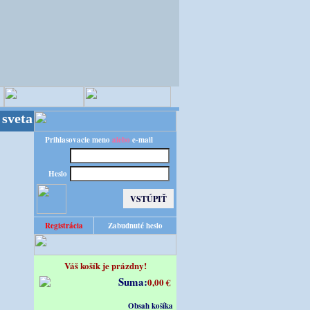
a - Kvalita za výhodnú cenu!
Prihlasovacie meno
alebo
e-mail
Heslo
Registrácia
Zabudnuté heslo
Váš košík je prázdny!
Suma:
0,00 €
Obsah košíka