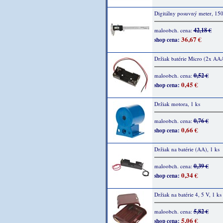
Digitálny posuvný meter, 1
42,18 €
maloobch. cena:
36,67 €
shop cena:
Držiak batérie Micro (2x AAA
0,52 €
maloobch. cena:
0,45 €
shop cena:
Držiak motora, 1 ks
0,76 €
maloobch. cena:
0,66 €
shop cena:
Držiak na batérie (AA), 1 ks
0,39 €
maloobch. cena:
0,34 €
shop cena:
Držiak na batérie 4, 5 V, 1 ks
5,82 €
maloobch. cena:
5,06 €
shop cena: