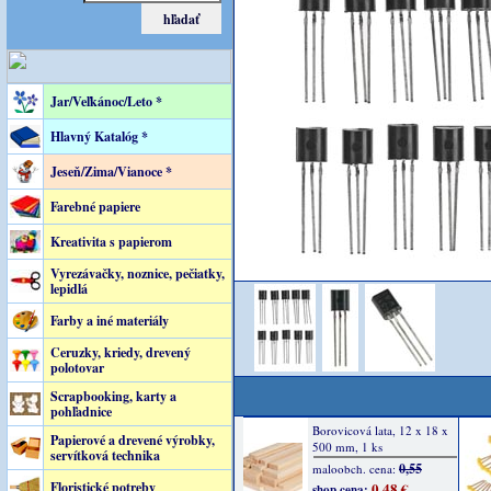
Jar/Veľkánoc/Leto *
Hlavný Katalóg *
Jeseň/Zima/Vianoce *
Farebné papiere
Kreativita s papierom
Vyrezávačky, noznice, pečiatky,
lepidlá
Farby a iné materiály
Ceruzky, kriedy, drevený
polotovar
Scrapbooking, karty a
pohľadnice
Papierové a drevené výrobky,
servítková technika
Floristické potreby