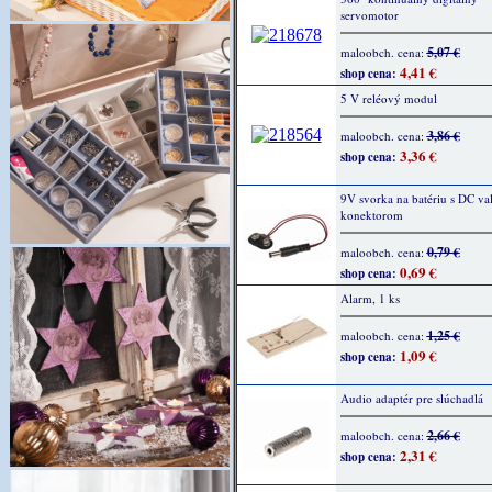
servomotor
5,07 €
maloobch. cena:
4,41 €
shop cena:
5 V reléový modul
3,86 €
maloobch. cena:
3,36 €
shop cena:
9V svorka na batériu s DC v
konektorom
0,79 €
maloobch. cena:
0,69 €
shop cena:
Alarm, 1 ks
1,25 €
maloobch. cena:
1,09 €
shop cena:
Audio adaptér pre slúchadlá
2,66 €
maloobch. cena:
2,31 €
shop cena: