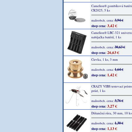
Camelion® gombíková batéri
CR2025, 5 ks
3,94 €
maloobch. cena:
3,42 €
shop cena:
Camelion® LBC-321 univerz
nabíjačka batérií, 1 ks
30,63 €
maloobch. cena:
26,63 €
shop cena:
Cievka, 1 ks, 3 mm
1,64 €
maloobch. cena:
1,42 €
shop cena:
CRAZY VIBS testovací prístro
prúd, 1 ks
3,76 €
maloobch. cena:
3,27 €
shop cena:
Dištančná rúra, 30 mm, 10 ks
1,30 €
maloobch. cena:
1,13 €
shop cena: