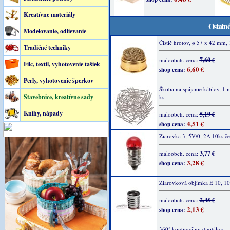
Kreatívne materiály
Ostatné
Modelovanie, odlievanie
Čistič hrotov, ø 57 x 42 mm, 
Tradičné techniky
7,60 €
maloobch. cena:
Filc, textil, vyhotovenie tašiek
6,60 €
shop cena:
Perly, vyhotovenie šperkov
Škoba na spájanie káblov, 1
Stavebnice, kreatívne sady
ks
Knihy, nápady
5,19 €
maloobch. cena:
4,51 €
shop cena:
Žiarovka 3, 5V/0, 2A 10ks č
3,77 €
maloobch. cena:
3,28 €
shop cena:
Žiarovková objímka E 10, 10
2,45 €
maloobch. cena:
2,13 €
shop cena:
360° kontinuálny digitálny