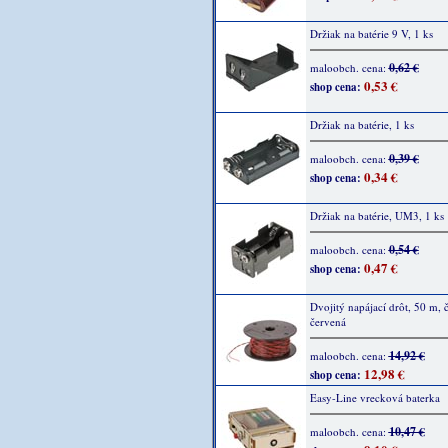
Držiak na batérie 9 V, 1 ks
0,62 €
maloobch. cena:
0,53 €
shop cena:
Držiak na batérie, 1 ks
0,39 €
maloobch. cena:
0,34 €
shop cena:
Držiak na batérie, UM3, 1 ks
0,54 €
maloobch. cena:
0,47 €
shop cena:
Dvojitý napájací drôt, 50 m, č
červená
14,92 €
maloobch. cena:
12,98 €
shop cena:
Easy-Line vrecková baterka
10,47 €
maloobch. cena: