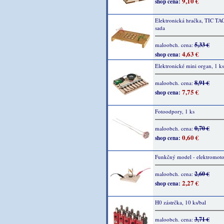
9,10 €
shop cena:
Elektronická hračka, TIC TA
sada
5,33 €
maloobch. cena:
4,63 €
shop cena:
Elektronické mini organ, 1 ks
8,91 €
maloobch. cena:
7,75 €
shop cena:
Fotoodpory, 1 ks
0,70 €
maloobch. cena:
0,60 €
shop cena:
Funkčný model - elektromotor
2,60 €
maloobch. cena:
2,27 €
shop cena:
H0 zástrčka, 10 ks/bal
3,71 €
maloobch. cena: