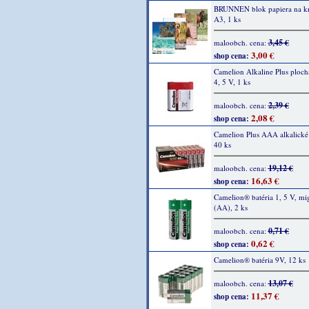
BRUNNEN blok papiera na kre
A3, 1 ks
3,45 €
maloobch. cena:
3,00 €
shop cena:
Camelion Alkaline Plus plochá
4, 5 V, 1 ks
2,39 €
maloobch. cena:
2,08 €
shop cena:
Camelion Plus AAA alkalické 
40 ks
19,12 €
maloobch. cena:
16,63 €
shop cena:
Camelion® batéria 1, 5 V, m
(AA), 2 ks
0,71 €
maloobch. cena:
0,62 €
shop cena:
Camelion® batéria 9V, 12 ks
13,07 €
maloobch. cena:
11,37 €
shop cena: