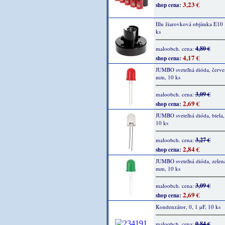
3,23 €
shop cena:
Illu žiarovková objímka E10
ks
4,80 €
maloobch. cena:
4,17 €
shop cena:
JUMBO sveteľná dióda, červe
mm, 10 ks
3,09 €
maloobch. cena:
2,69 €
shop cena:
JUMBO sveteľná dióda, biela
10 ks
3,27 €
maloobch. cena:
2,84 €
shop cena:
JUMBO sveteľná dióda, zelen
mm, 10 ks
3,09 €
maloobch. cena:
2,69 €
shop cena:
Kondenzátor, 0, 1 µF, 10 ks
0,84 €
maloobch. cena: