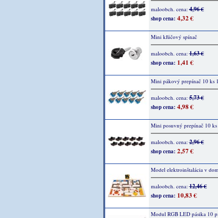
4,96 €
maloobch. cena:
4,32 €
shop cena:
Mini kľúčový spínač
1,63 €
maloobch. cena:
1,41 €
shop cena:
Mini pákový prepínač 10 ks
5,73 €
maloobch. cena:
4,98 €
shop cena:
Mini posuvný prepínač 10 ks
2,96 €
maloobch. cena:
2,57 €
shop cena:
Model elektroinštalácia v dom
12,46 €
maloobch. cena:
10,83 €
shop cena:
Modul RGB LED pásika 10 p