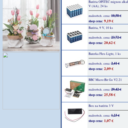
Batéria OPITEC mignon alkali
V (AA), 24 ks
10,58 €
maloobch. cena:
9,19 €
shop cena:
Batéria, 9 V, 10 ks
23,72 €
maloobch. cena:
20,62 €
shop cena:
Baterka Flex-Light, 1 ks
2,41 €
maloobch. cena:
2,09 €
shop cena:
BBC Micro:Bit Go V2.21
29,42 €
maloobch. cena:
25,58 €
shop cena:
Box na batériu 3 V
1,23 €
maloobch. cena:
1,07 €
shop cena: