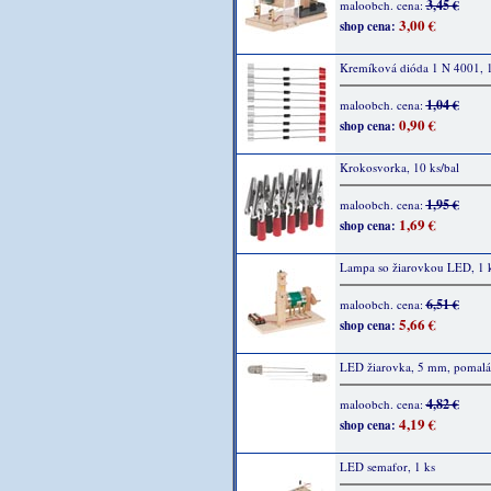
3,45 €
maloobch. cena:
3,00 €
shop cena:
Kremíková dióda 1 N 4001, 1
1,04 €
maloobch. cena:
0,90 €
shop cena:
Krokosvorka, 10 ks/bal
1,95 €
maloobch. cena:
1,69 €
shop cena:
Lampa so žiarovkou LED, 1 
6,51 €
maloobch. cena:
5,66 €
shop cena:
LED žiarovka, 5 mm, pomalá,
4,82 €
maloobch. cena:
4,19 €
shop cena:
LED semafor, 1 ks