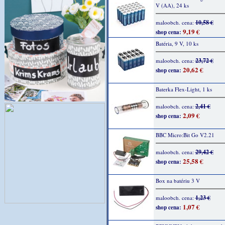
V (AA), 24 ks
10,58 €
maloobch. cena:
9,19 €
shop cena:
Batéria, 9 V, 10 ks
23,72 €
maloobch. cena:
20,62 €
shop cena:
Baterka Flex-Light, 1 ks
2,41 €
maloobch. cena:
2,09 €
shop cena:
BBC Micro:Bit Go V2.21
29,42 €
maloobch. cena:
25,58 €
shop cena:
Box na batériu 3 V
1,23 €
maloobch. cena:
1,07 €
shop cena: