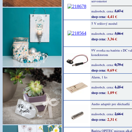
servomotor
5,07 €
maloobch. cena:
4,41 €
shop cena:
5 V reléový modul
3,86 €
maloobch. cena:
3,36 €
shop cena:
9V svorka na batériu s DC v
konektorom
0,79 €
maloobch. cena:
0,69 €
shop cena:
Alarm, 1 ks
1,25 €
maloobch. cena:
1,09 €
shop cena:
Audio adaptér pre slúchadlá
2,66 €
maloobch. cena:
2,31 €
shop cena:
Batéria OPITEC mignon alkali