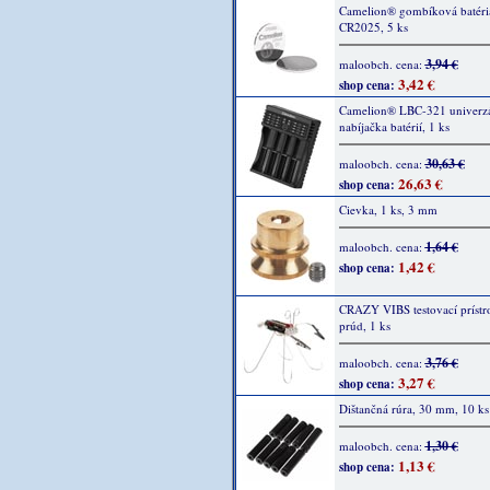
Camelion® gombíková batéri
CR2025, 5 ks
3,94 €
maloobch. cena:
3,42 €
shop cena:
Camelion® LBC-321 univerz
nabíjačka batérií, 1 ks
30,63 €
maloobch. cena:
26,63 €
shop cena:
Cievka, 1 ks, 3 mm
1,64 €
maloobch. cena:
1,42 €
shop cena:
CRAZY VIBS testovací prístro
prúd, 1 ks
3,76 €
maloobch. cena:
3,27 €
shop cena:
Dištančná rúra, 30 mm, 10 ks
1,30 €
maloobch. cena:
1,13 €
shop cena: