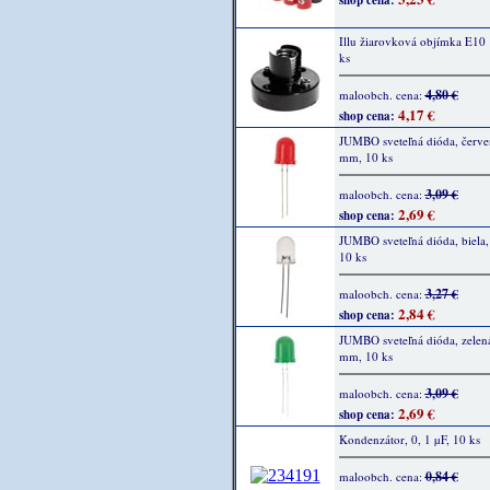
shop cena:
Illu žiarovková objímka E10
ks
4,80 €
maloobch. cena:
4,17 €
shop cena:
JUMBO sveteľná dióda, červe
mm, 10 ks
3,09 €
maloobch. cena:
2,69 €
shop cena:
JUMBO sveteľná dióda, biela
10 ks
3,27 €
maloobch. cena:
2,84 €
shop cena:
JUMBO sveteľná dióda, zelen
mm, 10 ks
3,09 €
maloobch. cena:
2,69 €
shop cena:
Kondenzátor, 0, 1 µF, 10 ks
0,84 €
maloobch. cena: