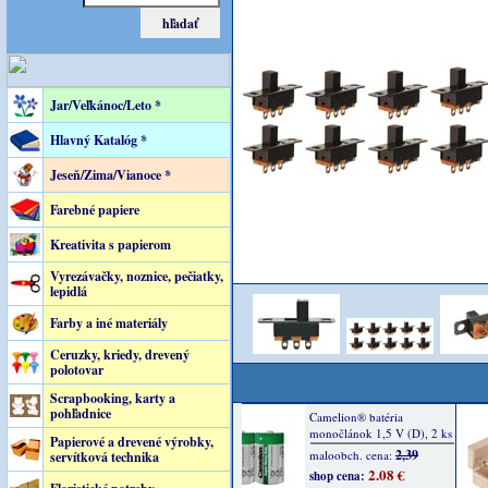
Jar/Veľkánoc/Leto *
Hlavný Katalóg *
Jeseň/Zima/Vianoce *
Farebné papiere
Kreativita s papierom
Vyrezávačky, noznice, pečiatky,
lepidlá
Farby a iné materiály
Ceruzky, kriedy, drevený
polotovar
Scrapbooking, karty a
pohľadnice
Papierové a drevené výrobky,
servítková technika