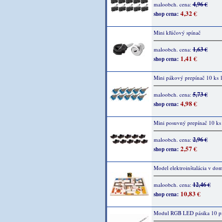
4,96 €
maloobch. cena:
4,32 €
shop cena:
Mini kľúčový spínač
1,63 €
maloobch. cena:
1,41 €
shop cena:
Mini pákový prepínač 10 ks
5,73 €
maloobch. cena:
4,98 €
shop cena:
Mini posuvný prepínač 10 ks
2,96 €
maloobch. cena:
2,57 €
shop cena:
Model elektroinštalácia v dom
12,46 €
maloobch. cena:
10,83 €
shop cena:
Modul RGB LED pásika 10 p