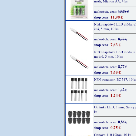
mAh, Mignon AA, 4 ks
13,78 €
maloobch. cena:
11,98 €
shop cena:
Nízkonapäťová LED dióda, ult
žltá, 5 mm, 10 ks
8,77 €
maloobch. cena:
7,63 €
shop cena:
Nízkonapäťová LED dióda, ult
modrá, 5 mm, 10 ks
8,77 €
maloobch. cena:
7,63 €
shop cena:
NPN tranzistor, BC 547, 10 k
1,42 €
maloobch. cena:
1,24 €
shop cena:
Objímka LED, 3 mm, čierny p
ks
0,86 €
maloobch. cena:
0,75 €
shop cena:
Odpory, 1, 0 kOhm, 10 ks