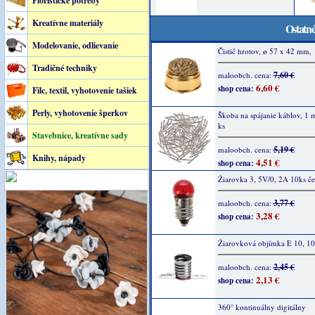
Floristické potreby
Kreatívne materiály
Ostatné
Modelovanie, odlievanie
Čistič hrotov, ø 57 x 42 mm, 
Tradičné techniky
7,60 €
maloobch. cena:
6,60 €
shop cena:
Filc, textil, vyhotovenie tašiek
Perly, vyhotovenie šperkov
Škoba na spájanie káblov, 1
ks
Stavebnice, kreatívne sady
5,19 €
maloobch. cena:
Knihy, nápady
4,51 €
shop cena:
Žiarovka 3, 5V/0, 2A 10ks č
3,77 €
maloobch. cena:
3,28 €
shop cena:
Žiarovková objímka E 10, 10
2,45 €
maloobch. cena:
2,13 €
shop cena:
360° kontinuálny digitálny