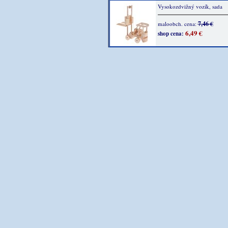
Vysokozdvižný vozík, sada
7,46 €
maloobch. cena:
6,49 €
shop cena: