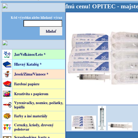
- Kvalita za výhodnú cenu!
OPITEC - majster kreatí
Kód výrobku alebo hľadaný výraz
Jar/Veľkánoc/Leto *
Hlavný Katalóg *
Jeseň/Zima/Vianoce *
Farebné papiere
Kreativita s papierom
Vyrezávačky, noznice, pečiatky,
lepidlá
Farby a iné materiály
Ceruzky, kriedy, drevený
polotovar
Scrapbooking, karty a