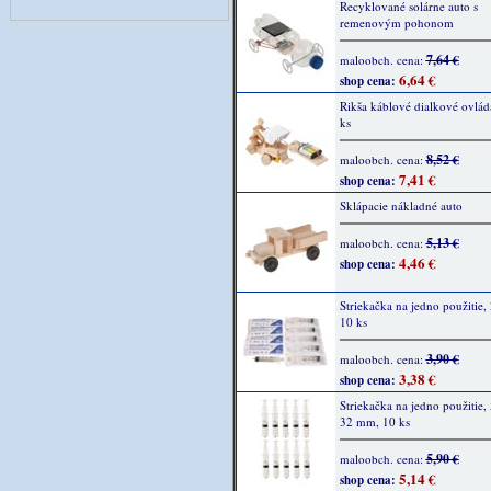
Recyklované solárne auto s
remenovým pohonom
7,64 €
maloobch. cena:
6,64 €
shop cena:
Rikša káblové dialkové ovlád
ks
8,52 €
maloobch. cena:
7,41 €
shop cena:
Sklápacie nákladné auto
5,13 €
maloobch. cena:
4,46 €
shop cena:
Striekačka na jedno použitie,
10 ks
3,90 €
maloobch. cena:
3,38 €
shop cena:
Striekačka na jedno použitie,
32 mm, 10 ks
5,90 €
maloobch. cena:
5,14 €
shop cena: