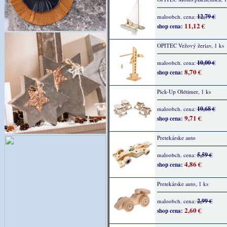
12,79 €
maloobch. cena:
11,12 €
shop cena:
OPITEC Vežový žeriav, 1 ks
10,00 €
maloobch. cena:
8,70 €
shop cena:
Pick-Up Oldtimer, 1 ks
10,68 €
maloobch. cena:
9,71 €
shop cena:
Pretekárske auto
5,59 €
maloobch. cena:
4,86 €
shop cena:
Pretekárske auto, 1 ks
2,99 €
maloobch. cena:
2,60 €
shop cena: