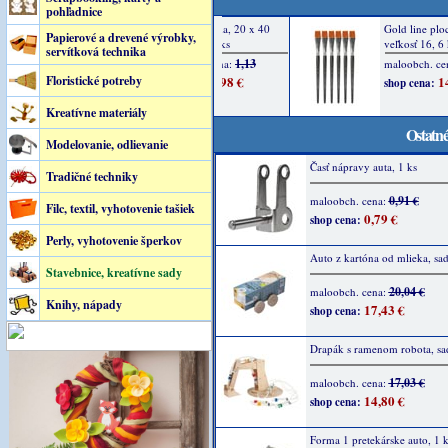
pohľadnice
Papierové a drevené výrobky,
servítková technika
Floristické potreby
Kreatívne materiály
Ostatné
Modelovanie, odlievanie
Časť nápravy auta, 1 ks
Tradičné techniky
0,91 €
maloobch. cena:
Filc, textil, vyhotovenie tašiek
0,79 €
shop cena:
Perly, vyhotovenie šperkov
Auto z kartóna od mlieka, sa
Stavebnice, kreatívne sady
20,04 €
maloobch. cena:
Knihy, nápady
17,43 €
shop cena:
Drapák s ramenom robota, sa
17,03 €
maloobch. cena:
14,80 €
shop cena:
Forma 1 pretekárske auto, 1 k