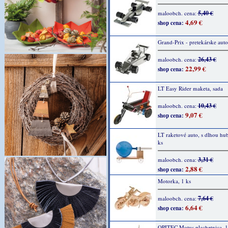
5,40 €
maloobch. cena:
4,69 €
shop cena:
Grand-Prix - pretekárske auto
26,43 €
maloobch. cena:
22,99 €
shop cena:
LT Easy Rider maketa, sada
10,43 €
maloobch. cena:
9,07 €
shop cena:
LT raketové auto, s dlhou hu
ks
3,31 €
maloobch. cena:
2,88 €
shop cena:
Motorka, 1 ks
7,64 €
maloobch. cena:
6,64 €
shop cena:
OPITEC Motus plachetnica, 1