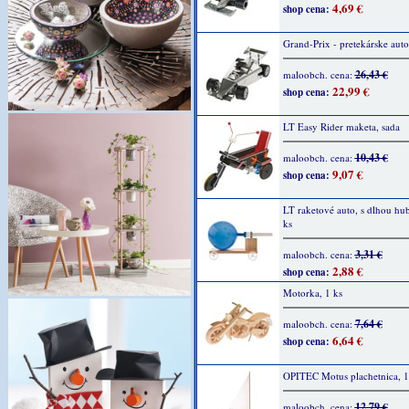
4,69 €
shop cena:
Grand-Prix - pretekárske auto
26,43 €
maloobch. cena:
22,99 €
shop cena:
LT Easy Rider maketa, sada
10,43 €
maloobch. cena:
9,07 €
shop cena:
LT raketové auto, s dlhou hu
ks
3,31 €
maloobch. cena:
2,88 €
shop cena:
Motorka, 1 ks
7,64 €
maloobch. cena:
6,64 €
shop cena:
OPITEC Motus plachetnica, 1
12,79 €
maloobch. cena: