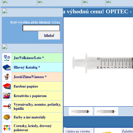
sveta - Kvalita za výhodnú cenu!
OPITEC - majster
Kód výrobku alebo hľadaný výraz
Jar/Veľkánoc/Leto *
Hlavný Katalóg *
Jeseň/Zima/Vianoce *
Farebné papiere
Kreativita s papierom
Vyrezávačky, noznice, pečiatky,
lepidlá
Farby a iné materiály
Ceruzky, kriedy, drevený
polotovar