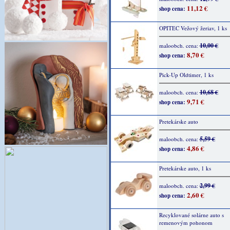
11,12 €
shop cena:
OPITEC Vežový žeriav, 1 ks
10,00 €
maloobch. cena:
8,70 €
shop cena:
Pick-Up Oldtimer, 1 ks
10,68 €
maloobch. cena:
9,71 €
shop cena:
Pretekárske auto
5,59 €
maloobch. cena:
4,86 €
shop cena:
Pretekárske auto, 1 ks
2,99 €
maloobch. cena:
2,60 €
shop cena:
Recyklované solárne auto s
remenovým pohonom