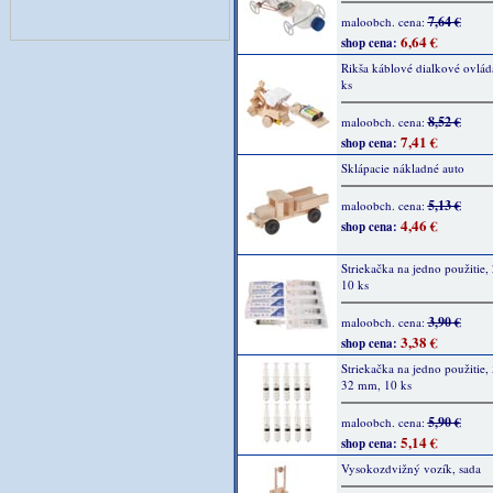
7,64 €
maloobch. cena:
6,64 €
shop cena:
Rikša káblové dialkové ovlád
ks
8,52 €
maloobch. cena:
7,41 €
shop cena:
Sklápacie nákladné auto
5,13 €
maloobch. cena:
4,46 €
shop cena:
Striekačka na jedno použitie,
10 ks
3,90 €
maloobch. cena:
3,38 €
shop cena:
Striekačka na jedno použitie,
32 mm, 10 ks
5,90 €
maloobch. cena:
5,14 €
shop cena:
Vysokozdvižný vozík, sada