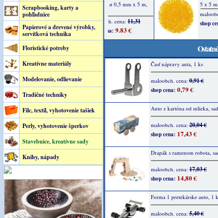
Scrapbooking, karty a
pohľadnice
Papierové a drevené výrobky,
servítková technika
Ostatné
Floristické potreby
Kreatívne materiály
Časť nápravy auta, 1 ks
Modelovanie, odlievanie
0,91 €
maloobch. cena:
0,79 €
shop cena:
Tradičné techniky
Auto z kartóna od mlieka, sa
Filc, textil, vyhotovenie tašiek
20,04 €
maloobch. cena:
Perly, vyhotovenie šperkov
17,43 €
shop cena:
Stavebnice, kreatívne sady
Drapák s ramenom robota, sa
Knihy, nápady
17,03 €
maloobch. cena:
14,80 €
shop cena:
Forma 1 pretekárske auto, 1 k
5,40 €
maloobch. cena: