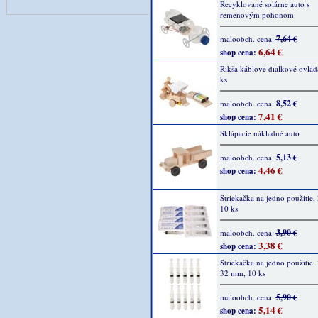
Recyklované solárne auto s
remenovým pohonom
7,64 €
maloobch. cena:
6,64 €
shop cena:
Rikša káblové dialkové ovlád
ks
8,52 €
maloobch. cena:
7,41 €
shop cena:
Sklápacie nákladné auto
5,13 €
maloobch. cena:
4,46 €
shop cena:
Striekačka na jedno použitie,
10 ks
3,90 €
maloobch. cena:
3,38 €
shop cena:
Striekačka na jedno použitie,
32 mm, 10 ks
5,90 €
maloobch. cena:
5,14 €
shop cena: