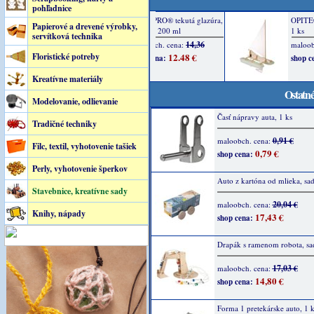
pohľadnice
Papierové a drevené výrobky,
servítková technika
Floristické potreby
Kreatívne materiály
Ostatné
Modelovanie, odlievanie
Časť nápravy auta, 1 ks
Tradičné techniky
0,91 €
maloobch. cena:
Filc, textil, vyhotovenie tašiek
0,79 €
shop cena:
Perly, vyhotovenie šperkov
Auto z kartóna od mlieka, sa
Stavebnice, kreatívne sady
20,04 €
maloobch. cena:
Knihy, nápady
17,43 €
shop cena:
Drapák s ramenom robota, sa
17,03 €
maloobch. cena:
14,80 €
shop cena:
Forma 1 pretekárske auto, 1 k