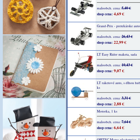
5,40 €
maloobch. cena:
4,69 €
shop cena:
Grand-Prix - pretekárske auto
26,43 €
maloobch. cena:
22,99 €
shop cena:
LT Easy Rider maketa, sada
10,43 €
maloobch. cena:
9,07 €
shop cena:
LT raketové auto, s dlhou hu
ks
3,31 €
maloobch. cena:
2,88 €
shop cena:
Motorka, 1 ks
7,64 €
maloobch. cena:
6,64 €
shop cena:
OPITEC Motus plachetnica, 1