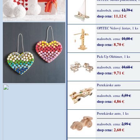
12,79 €
maloobch. cena:
11,12 €
shop cena:
OPITEC Vežový žeriav, 1 ks
10,00 €
maloobch. cena:
8,70 €
shop cena:
Pick-Up Oldtimer, 1 ks
10,68 €
maloobch. cena:
9,71 €
shop cena:
Pretekárske auto
5,59 €
maloobch. cena:
4,86 €
shop cena:
Pretekárske auto, 1 ks
2,99 €
maloobch. cena:
2,60 €
shop cena: