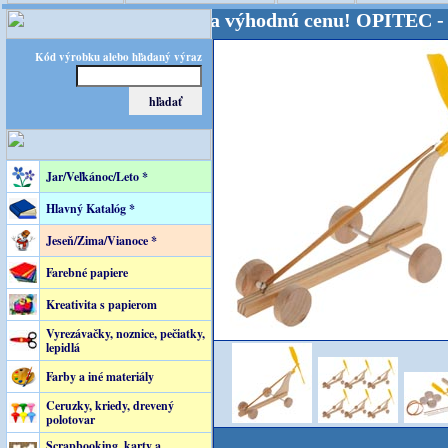
sveta - Kvalita za výhodnú cenu!
OPITEC - majster 
Kód výrobku alebo hľadaný výraz
Jar/Veľkánoc/Leto *
Hlavný Katalóg *
Jeseň/Zima/Vianoce *
Farebné papiere
Kreativita s papierom
Vyrezávačky, noznice, pečiatky,
lepidlá
Farby a iné materiály
Ceruzky, kriedy, drevený
polotovar
Scrapbooking, karty a