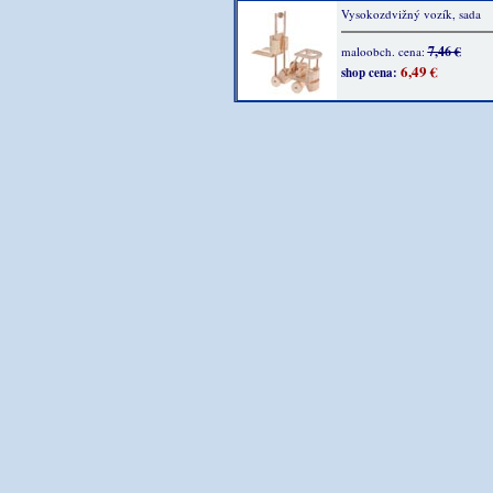
Vysokozdvižný vozík, sada
7,46 €
maloobch. cena:
6,49 €
shop cena: