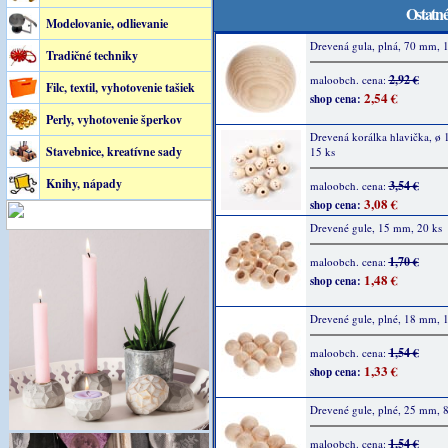
Ostatné
Modelovanie, odlievanie
Drevená gula, plná, 70 mm, 1
Tradičné techniky
2,92 €
maloobch. cena:
Filc, textil, vyhotovenie tašiek
2,54 €
shop cena:
Perly, vyhotovenie šperkov
Drevená korálka hlavička, ø
Stavebnice, kreatívne sady
15 ks
Knihy, nápady
3,54 €
maloobch. cena:
3,08 €
shop cena:
Drevené gule, 15 mm, 20 ks
1,70 €
maloobch. cena:
1,48 €
shop cena:
Drevené gule, plné, 18 mm, 1
1,54 €
maloobch. cena:
1,33 €
shop cena:
Drevené gule, plné, 25 mm, 8
1,54 €
maloobch. cena: