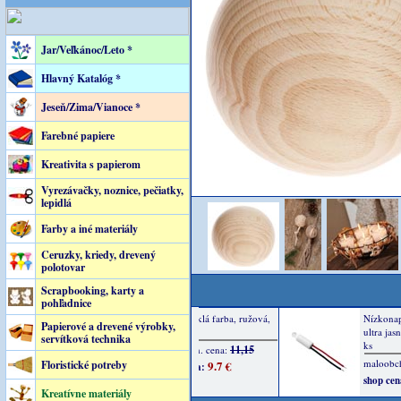
Jar/Veľkánoc/Leto *
Hlavný Katalóg *
Jeseň/Zima/Vianoce *
Farebné papiere
Kreativita s papierom
Vyrezávačky, noznice, pečiatky,
lepidlá
Farby a iné materiály
Ceruzky, kriedy, drevený
polotovar
Scrapbooking, karty a
pohľadnice
Papierové a drevené výrobky,
servítková technika
Floristické potreby
Kreatívne materiály