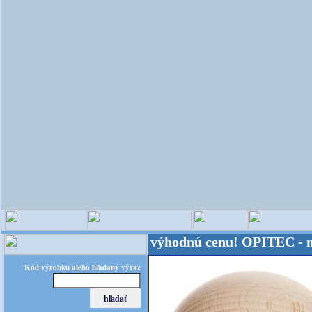
veta - Kvalita za výhodnú cenu!
OPITEC - majster k
Kód výrobku alebo hľadaný výraz