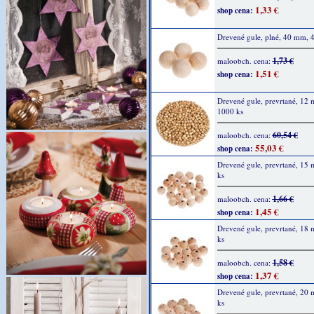
1,33 €
shop cena:
Drevené gule, plné, 40 mm, 4
1,73 €
maloobch. cena:
1,51 €
shop cena:
Drevené gule, prevrtané, 12
1000 ks
60,54 €
maloobch. cena:
55,03 €
shop cena:
Drevené gule, prevrtané, 15
ks
1,66 €
maloobch. cena:
1,45 €
shop cena:
Drevené gule, prevrtané, 18
ks
1,58 €
maloobch. cena:
1,37 €
shop cena:
Drevené gule, prevrtané, 20
ks