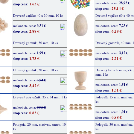
28,92 €
maloobch. cena:
1,63 €
shop cena:
25,14 €
shop cena:
Drevené vajíčko 40 x 30 mm, 10 ks
Drevené vajíčko 60 x 40 m
3,31 €
7,23 €
maloobch. cena:
maloobch. cena:
2,88 €
6,28 €
shop cena:
shop cena:
Drevený gombík, 30 mm, 10 ks
Drevený gombík, 40 mm, 1
1,99 €
3,12 €
maloobch. cena:
maloobch. cena:
1,73 €
2,71 €
shop cena:
shop cena:
Drevený gombík, 50 mm, 10 ks
Drevený kalíšok na vajíčko
mm, 1 ks
3,94 €
maloobch. cena:
1,51 €
maloobch. cena:
3,42 €
shop cena:
1,31 €
shop cena:
Drevený zotrvačník, 35 x 34 mm, 1 ks
Pologuľa, 15 mm, masívna,
ks
0,95 €
maloobch. cena:
1,01 €
maloobch. cena:
0,83 €
shop cena:
0,88 €
shop cena:
Pologuľa, 20 mm, masívna, smrek, 10
Pologuľa, 30 mm, masívna,
ks
ks