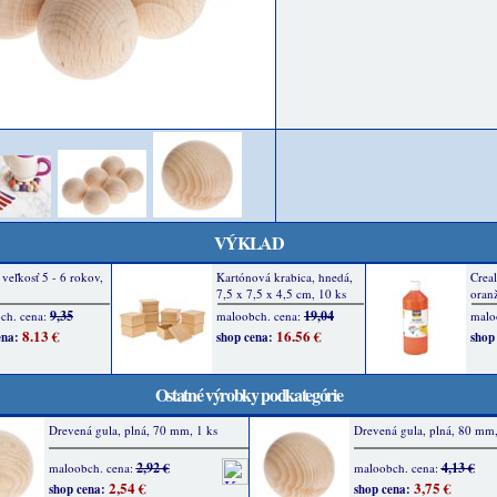
VÝKLAD
Ostatné výrobky podkategórie
Drevená gula, plná, 70 mm, 1 ks
Drevená gula, plná, 80 mm,
2,92 €
4,13 €
maloobch. cena:
maloobch. cena:
2,54 €
3,75 €
shop cena:
shop cena: