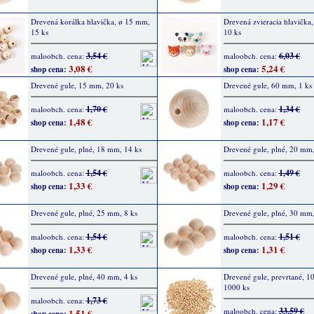
Drevená korálka hlavička, ø 15 mm,
Drevená zvieracia hlavička
15 ks
10 ks
3,54 €
6,03 €
maloobch. cena:
maloobch. cena:
3,08 €
5,24 €
shop cena:
shop cena:
Drevené gule, 15 mm, 20 ks
Drevené gule, 60 mm, 1 ks
1,70 €
1,34 €
maloobch. cena:
maloobch. cena:
1,48 €
1,17 €
shop cena:
shop cena:
Drevené gule, plné, 18 mm, 14 ks
Drevené gule, plné, 20 mm,
1,54 €
1,49 €
maloobch. cena:
maloobch. cena:
1,33 €
1,29 €
shop cena:
shop cena:
Drevené gule, plné, 25 mm, 8 ks
Drevené gule, plné, 30 mm,
1,54 €
1,51 €
maloobch. cena:
maloobch. cena:
1,33 €
1,31 €
shop cena:
shop cena:
Drevené gule, plné, 40 mm, 4 ks
Drevené gule, prevrtané, 1
1000 ks
1,73 €
maloobch. cena:
33,59 €
maloobch. cena:
1,51 €