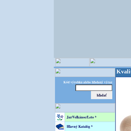
OPITEC - majster kreatívneho sveta - Kvalita za v
Kód výrobku alebo hľadaný výraz
Jar/Veľkánoc/Leto *
Hlavný Katalóg *