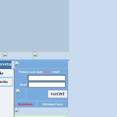
Kvalita za výhodnú cenu!
Prihlasovacie meno
alebo
e-mail
ks
Heslo
Registrácia
Zabudnuté heslo