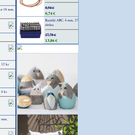
0,94 €
, ø 18 mm,
0,74 €
Razidlá ABC, 4 mm, 27
dielna
17,70 €
13,86 €
 12 ks
 6 ks
0 mm,