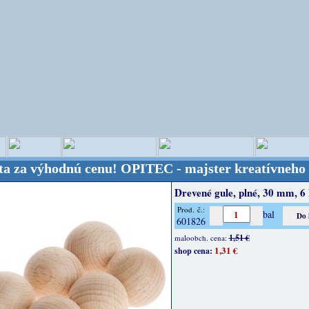
ýhodnú cenu!
OPITEC - majster kreatívneho sveta - 
Drevené gule, plné, 30 mm, 6 
Prod. č.:
bal
601826
1,51 €
maloobch. cena:
1,31 €
shop cena: