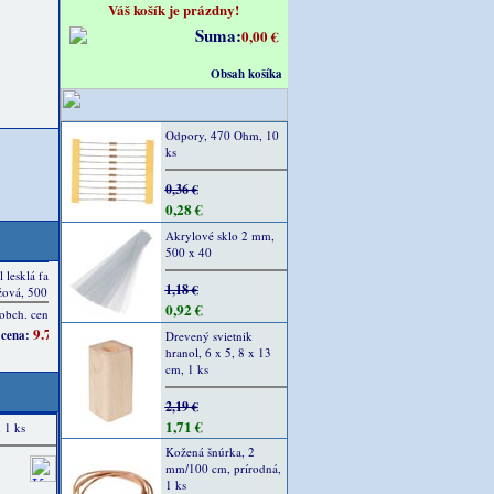
Váš košík je prázdny!
Suma:
0,00 €
Obsah košíka
Odpory, 470 Ohm, 10
ks
0,36 €
0,28 €
Akrylové sklo 2 mm,
500 x 40
1,18 €
0,92 €
Drevený svietnik
hranol, 6 x 5, 8 x 13
cm, 1 ks
2,19 €
1,71 €
 1 ks
Kožená šnúrka, 2
mm/100 cm, prírodná,
1 ks