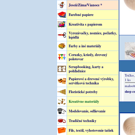
Jeseň/Zima/Vianoce *
Farebné papiere
Kreativita s papierom
Vyrezávačky, noznice, pečiatky,
lepidlá
Farby a iné materiály
Ceruzky, kriedy, drevený
polotovar
Scrapbooking, karty a
pohľadnice
Papierové a drevené výrobky,
servítková technika
Floristické potreby
Kreatívne materiály
Modelovanie, odlievanie
Tradičné techniky
Filc, textil, vyhotovenie tašiek