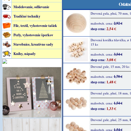
Ostatné
Modelovanie, odlievanie
Drevená gula, plná, 70 mm, 1
Tradičné techniky
2,92 €
maloobch. cena:
Filc, textil, vyhotovenie tašiek
2,54 €
shop cena:
Perly, vyhotovenie šperkov
Drevená korálka hlavička, ø
Stavebnice, kreatívne sady
15 ks
Knihy, nápady
3,54 €
maloobch. cena:
3,08 €
shop cena:
Drevené gule, 15 mm, 20 ks
1,70 €
maloobch. cena:
1,48 €
shop cena:
Drevené gule, plné, 18 mm, 1
1,54 €
maloobch. cena:
1,33 €
shop cena:
Drevené gule, plné, 25 mm, 8
1,54 €
maloobch. cena: