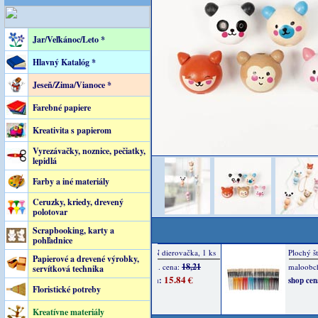
Jar/Veľkánoc/Leto *
Hlavný Katalóg *
Jeseň/Zima/Vianoce *
Farebné papiere
Kreativita s papierom
Vyrezávačky, noznice, pečiatky,
lepidlá
Farby a iné materiály
Ceruzky, kriedy, drevený
polotovar
Scrapbooking, karty a
pohľadnice
Papierové a drevené výrobky,
servítková technika
Floristické potreby
Kreatívne materiály