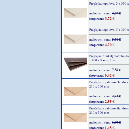
Preglejka topoľová, 3 x 300
4,27 €
maloobch. cena:
3,72 €
shop cena:
Preglejka topoľová, 5 x 300
5,41 €
maloobch. cena:
4,70 €
shop cena:
Preglejka z eukalyptového dr
x 400 x 9 mm, 1 ks
7,38 €
maloobch. cena:
6,42 €
shop cena:
Preglejka z gabunového dreva
210 x 300 mm
2,93 €
maloobch. cena:
2,55 €
shop cena:
Preglejka z gabunového dreva
210 x 300 mm
1,70 €
maloobch. cena:
1,48 €
shop cena: