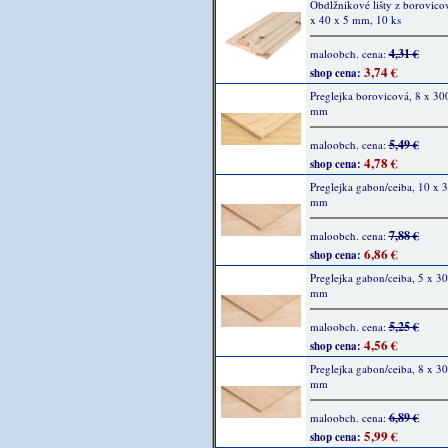
Obdlžnikové lišty z borovic
x 40 x 5 mm, 10 ks
4,31 €
maloobch. cena:
3,74 €
shop cena:
Preglejka borovicová, 8 x 30
mm
5,49 €
maloobch. cena:
4,78 €
shop cena:
Preglejka gabon/ceiba, 10 x 
mm
7,88 €
maloobch. cena:
6,86 €
shop cena:
Preglejka gabon/ceiba, 5 x 3
mm
5,25 €
maloobch. cena:
4,56 €
shop cena:
Preglejka gabon/ceiba, 8 x 3
mm
6,89 €
maloobch. cena:
5,99 €
shop cena: