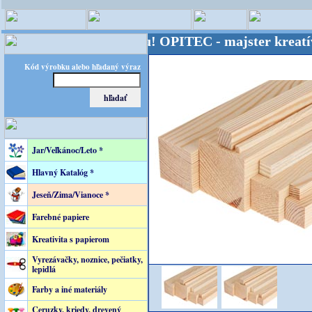
OPITEC - majster kreatívneho sv
Kód výrobku alebo hľadaný výraz
Jar/Veľkánoc/Leto *
Hlavný Katalóg *
Jeseň/Zima/Vianoce *
Farebné papiere
Kreativita s papierom
Vyrezávačky, noznice, pečiatky,
lepidlá
Farby a iné materiály
Ceruzky, kriedy, drevený