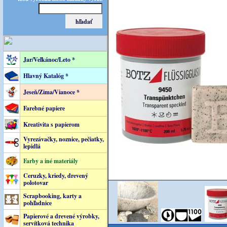
Jar/Veľkánoc/Leto *
Hlavný Katalóg *
Jeseň/Zima/Vianoce *
Farebné papiere
Kreativita s papierom
Vyrezávačky, noznice, pečiatky,
lepidlá
Farby a iné materiály
Ceruzky, kriedy, drevený
polotovar
Scrapbooking, karty a
pohľadnice
Papierové a drevené výrobky,
servítková technika