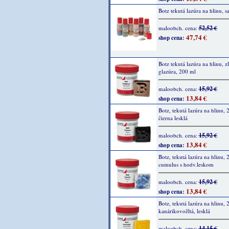
Botz tekutá lazúra na hlinu, s
52,52 €
maloobch. cena:
47,74 €
shop cena:
Botz tekutá lazúra na hlinu, zl
glazúra, 200 ml
15,92 €
maloobch. cena:
13,84 €
shop cena:
Botz, tekutá lazúra na hlinu, 
čierna lesklá
15,92 €
maloobch. cena:
13,84 €
shop cena:
Botz, tekutá lazúra na hlinu, 
cumulus s hodv.leskom
15,92 €
maloobch. cena:
13,84 €
shop cena:
Botz, tekutá lazúra na hlinu, 
kanárikovožltá, lesklá
14,15 €
maloobch. cena: