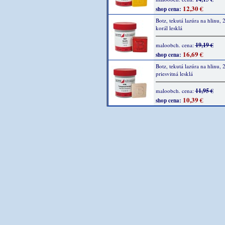
12,30 €
shop cena:
Botz, tekutá lazúra na hlinu, 
korál lesklá
19,19 €
maloobch. cena:
16,69 €
shop cena:
Botz, tekutá lazúra na hlinu, 
priesvitná lesklá
11,95 €
maloobch. cena:
10,39 €
shop cena: