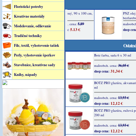
Floristické potreby
Kreatívne materiály
Modelovanie, odlievanie
Tradičné techniky
Ostatné
Filc, textil, vyhotovenie tašiek
Perly, vyhotovenie šperkov
Botz farba, sada 6 x 30 ml
Stavebnice, kreatívne sady
36,05 €
maloobch. cena:
31,34 €
shop cena:
Knihy, nápady
BOTZ PRO glazúra, akvamarí
ml
13,93 €
maloobch. cena:
12,12 €
shop cena:
BOTZ PRO glazúra, ružová pe
200 ml
13,93 €
maloobch. cena:
12,12 €
shop cena: