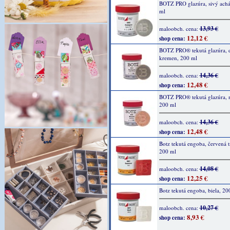
BOTZ PRO glazúra, sivý achá
ml
13,93 €
maloobch. cena:
12,12 €
shop cena:
BOTZ PRO® tekutá glazúra,
kremen, 200 ml
14,36 €
maloobch. cena:
12,48 €
shop cena:
BOTZ PRO® tekutá glazúra, 
200 ml
14,36 €
maloobch. cena:
12,48 €
shop cena:
Botz tekutá engoba, červená 
200 ml
14,08 €
maloobch. cena:
12,25 €
shop cena:
Botz tekutá engoba, biela, 20
10,27 €
maloobch. cena:
8,93 €
shop cena: