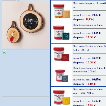
Botz tekutá engoba, okrovožl
ml
10,27 €
maloobch. cena:
8,93 €
shop cena:
Botz tekutá lazúra na hlinu
14,15 €
maloobch. cena:
12,30 €
shop cena:
Botz tekutá lazúra na hlinu, č
lesklá, 200 ml
18,79 €
maloobch. cena:
16,34 €
shop cena:
Botz tekutá lazúra na hlinu, l
modrý efekt, 200 ml
16,17 €
maloobch. cena:
14,06 €
shop cena:
Botz tekutá lazúra na hlinu,
ohnivožltý, 200 ml
15,92 €
maloobch. cena:
13,84 €
shop cena: