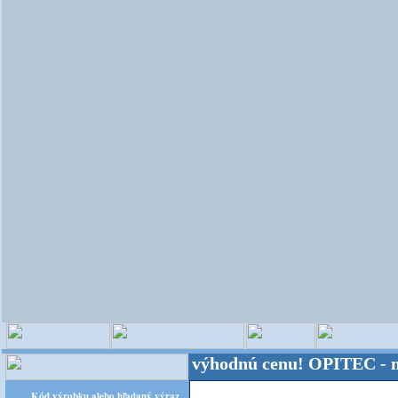
veta - Kvalita za výhodnú cenu!
OPITEC - majster 
Kód výrobku alebo hľadaný výraz