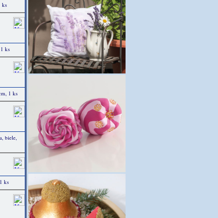
 ks
 1 ks
cm, 1 ks
, biele,
1 ks