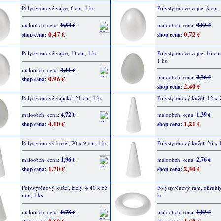
Polystyrénové vajce, 6 cm, 1 ks
Polystyrénové vajce, 8 cm, 
0,54 €
0,83 €
maloobch. cena:
maloobch. cena:
0,47 €
0,72 €
shop cena:
shop cena:
Polystyrénové vajce, 10 cm, 1 ks
Polystyrénové vajce, 16 cm,
1 ks
1,11 €
maloobch. cena:
2,76 €
maloobch. cena:
0,96 €
shop cena:
2,40 €
shop cena:
Polystyrénové vajíčko, 21 cm, 1 ks
Polystyrénový kužeľ, 12 x 
4,72 €
1,39 €
maloobch. cena:
maloobch. cena:
4,10 €
1,21 €
shop cena:
shop cena:
Polystyrénový kužeľ, 20 x 9 cm, 1 ks
Polystyrénový kužeľ, 26 x 
1,96 €
2,76 €
maloobch. cena:
maloobch. cena:
1,70 €
2,40 €
shop cena:
shop cena:
Polystyrénový kužeľ, biely, ø 40 x 65
Polystyrénový rám, okrúhly
mm, 1 ks
ks
0,78 €
1,83 €
maloobch. cena:
maloobch. cena:
0,68 €
1,60 €