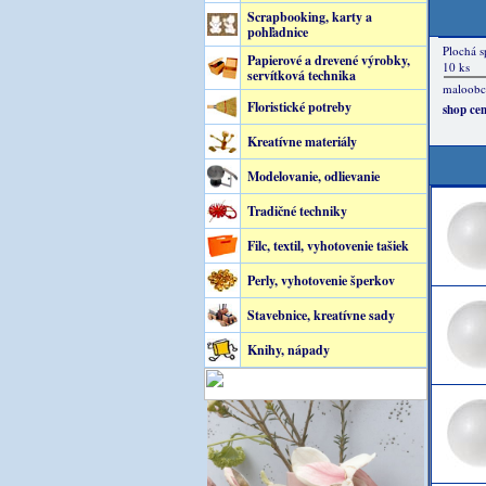
Scrapbooking, karty a
pohľadnice
Papierové a drevené výrobky,
servítková technika
Floristické potreby
Kreatívne materiály
Modelovanie, odlievanie
Tradičné techniky
Filc, textil, vyhotovenie tašiek
Perly, vyhotovenie šperkov
Stavebnice, kreatívne sady
Knihy, nápady