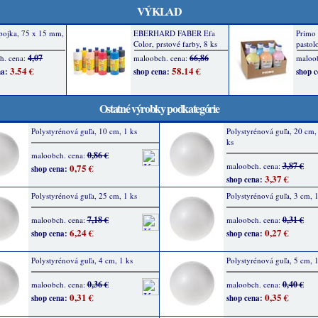
VÝKLAD
Ostatné výrobky podkategórie
Polystyrénová guľa, 10 cm, 1 ks
Polystyrénová guľa, 20 cm, 
ks
0,86 €
maloobch. cena:
3,87 €
maloobch. cena:
0,75 €
shop cena:
3,37 €
shop cena:
Polystyrénová guľa, 25 cm, 1 ks
Polystyrénová guľa, 3 cm, 1
7,18 €
0,31 €
maloobch. cena:
maloobch. cena:
6,24 €
0,27 €
shop cena:
shop cena:
Polystyrénová guľa, 4 cm, 1 ks
Polystyrénová guľa, 5 cm, 1
0,36 €
0,40 €
maloobch. cena:
maloobch. cena:
0,31 €
0,35 €
shop cena:
shop cena: