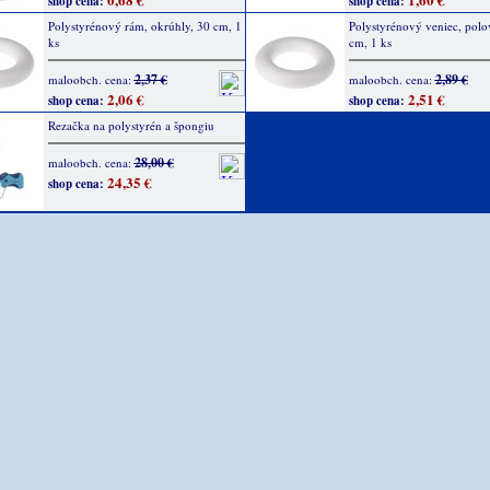
shop cena:
shop cena:
Polystyrénový rám, okrúhly, 30 cm, 1
Polystyrénový veniec, polo
ks
cm, 1 ks
2,37 €
2,89 €
maloobch. cena:
maloobch. cena:
2,06 €
2,51 €
shop cena:
shop cena:
Rezačka na polystyrén a špongiu
28,00 €
maloobch. cena:
24,35 €
shop cena: