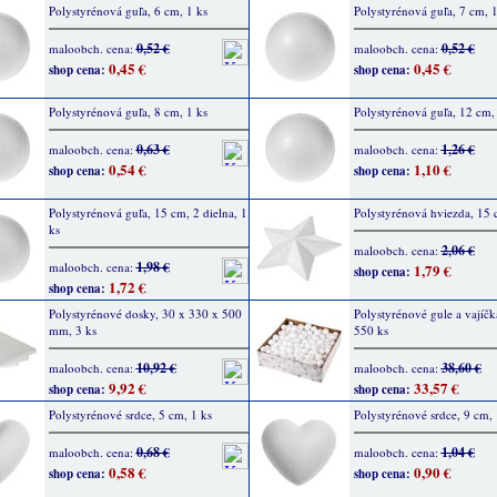
Polystyrénová guľa, 6 cm, 1 ks
Polystyrénová guľa, 7 cm, 1
0,52 €
0,52 €
maloobch. cena:
maloobch. cena:
0,45 €
0,45 €
shop cena:
shop cena:
Polystyrénová guľa, 8 cm, 1 ks
Polystyrénová guľa, 12 cm,
0,63 €
1,26 €
maloobch. cena:
maloobch. cena:
0,54 €
1,10 €
shop cena:
shop cena:
Polystyrénová guľa, 15 cm, 2 dielna, 1
Polystyrénová hviezda, 15 
ks
2,06 €
maloobch. cena:
1,98 €
maloobch. cena:
1,79 €
shop cena:
1,72 €
shop cena:
Polystyrénové dosky, 30 x 330 x 500
Polystyrénové gule a vajíčka
mm, 3 ks
550 ks
10,92 €
38,60 €
maloobch. cena:
maloobch. cena:
9,92 €
33,57 €
shop cena:
shop cena:
Polystyrénové srdce, 5 cm, 1 ks
Polystyrénové srdce, 9 cm, 
0,68 €
1,04 €
maloobch. cena:
maloobch. cena:
0,58 €
0,90 €
shop cena:
shop cena: