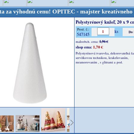
ýhodnú cenu!
OPITEC - majster kreatívneho sveta -
Polystyrénový kužeľ, 20 x 9 c
Prod. č.:
ks
547145
1,96 €
maloobch. cena:
1,70 €
shop cena:
Polystyrénová tvarovka, dekorovateľná fa
servítkovou technikou, krakelovaním,
mramorovaním , s glitrami a pod.