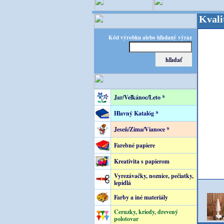
OPITEC - majster kreatívneho sveta - Kvalita za v
Kód výrobku alebo hľadaný výraz
Jar/Veľkánoc/Leto *
Hlavný Katalóg *
Jeseň/Zima/Vianoce *
Farebné papiere
Kreativita s papierom
Vyrezávačky, noznice, pečiatky,
lepidlá
Farby a iné materiály
Ceruzky, kriedy, drevený
polotovar