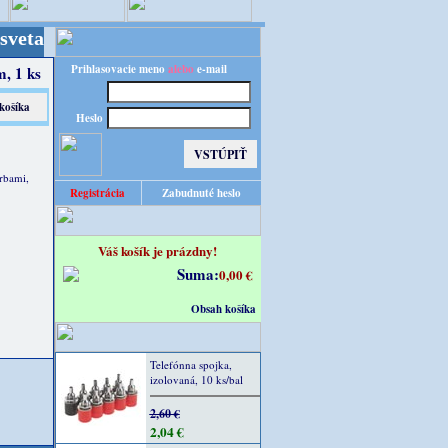
 Kvalita za výhodnú cenu!
Prihlasovacie meno
alebo
e-mail
m, 1 ks
Heslo
rbami,
Registrácia
Zabudnuté heslo
Váš košík je prázdny!
Suma:
0,00 €
Obsah košíka
Telefónna spojka,
izolovaná, 10 ks/bal
2,60 €
2,04 €