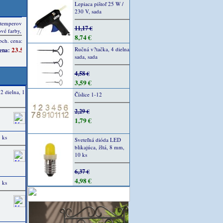
Lepiaca pištoľ 25 W /
230 V, sada
11,17 €
8,74 €
Ručná v?tačka, 4 dielna
sada, sada
4,58 €
3,59 €
2 dielna, 1
Číslice 1-12
2,29 €
1,79 €
 ks
Sveteľná dióda LED
blikajúca, žltá, 8 mm,
10 ks
6,37 €
4,98 €
 ks