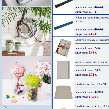
11,15 €
maloobch. cena:
9,70 €
shop cena:
Plátno na väzbu kníh, modrá,
50 cm
11,14 €
maloobch. cena:
9,69 €
shop cena:
Spisová doska A3 so šnúrkou,
3,08 €
maloobch. cena:
2,68 €
shop cena:
Spisová doska, A3, s gumou, 
3,12 €
maloobch. cena:
2,71 €
shop cena:
Tvrdý kartón sivý, 40 x 50 cm
12,96 €
maloobch. cena:
11,26 €
shop cena:
Tvrdý kartón, sivý, A5, 50 ks