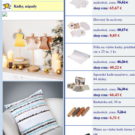
75,52 €
maloobch. cena:
Knihy, nápady
65,67 €
shop cena:
Drevený lis na kvety
10,17 €
maloobch. cena:
8,85 €
shop cena:
Fólia na väzbu knihy priehľa
cm x 25 m, 1 ks
46,26 €
maloobch. cena:
40,22 €
shop cena:
Japonské kníhviazačstvo, sada
84 dielny
76,39 €
maloobch. cena:
66,43 €
shop cena:
Knihárska niť, 30 m
7,26 €
maloobch. cena:
6,31 €
shop cena:
Plátno na väzbu kníh čierna 
cm