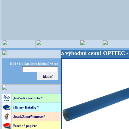
sveta - Kvalita za výhodnú cenu!
OPITEC - majster 
Kód výrobku alebo hľadaný výraz
Jar/Veľkánoc/Leto *
Hlavný Katalóg *
Jeseň/Zima/Vianoce *
Farebné papiere