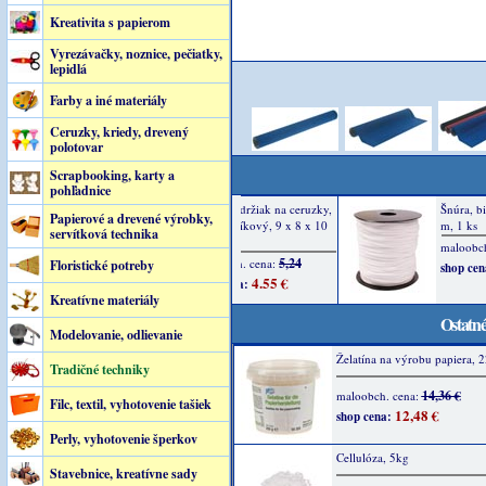
Kreativita s papierom
Vyrezávačky, noznice, pečiatky,
lepidlá
Farby a iné materiály
Ceruzky, kriedy, drevený
polotovar
Scrapbooking, karty a
pohľadnice
Papierové a drevené výrobky,
servítková technika
Floristické potreby
Kreatívne materiály
Ostatné
Modelovanie, odlievanie
Želatína na výrobu papiera, 
Tradičné techniky
14,36 €
maloobch. cena:
Filc, textil, vyhotovenie tašiek
12,48 €
shop cena:
Perly, vyhotovenie šperkov
Cellulóza, 5kg
Stavebnice, kreatívne sady