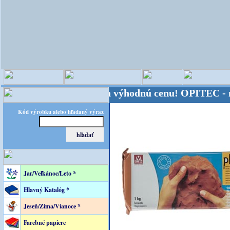
sveta - Kvalita za výhodnú cenu!
OPITEC - majster 
Kód výrobku alebo hľadaný výraz
Jar/Veľkánoc/Leto *
Hlavný Katalóg *
Jeseň/Zima/Vianoce *
Farebné papiere