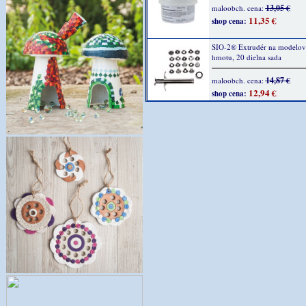
13,05 €
maloobch. cena:
11,35 €
shop cena:
SIO-2® Extrudér na modelov
hmotu, 20 dielna sada
14,87 €
maloobch. cena:
12,94 €
shop cena: