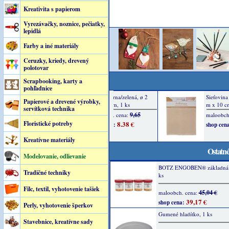
Kreativita s papierom
Vyrezávačky, noznice, pečiatky,
lepidlá
Farby a iné materiály
Ceruzky, kriedy, drevený
polotovar
Scrapbooking, karty a
pohľadnice
Papierové a drevené výrobky,
servítková technika
Floristické potreby
Kreatívne materiály
Ostatné
Modelovanie, odlievanie
BOTZ ENGOBEN® základná f
Tradičné techniky
ks
Filc, textil, vyhotovenie tašiek
45,04 €
maloobch. cena:
39,17 €
shop cena:
Perly, vyhotovenie šperkov
Gumené hladítko, 1 ks
Stavebnice, kreatívne sady