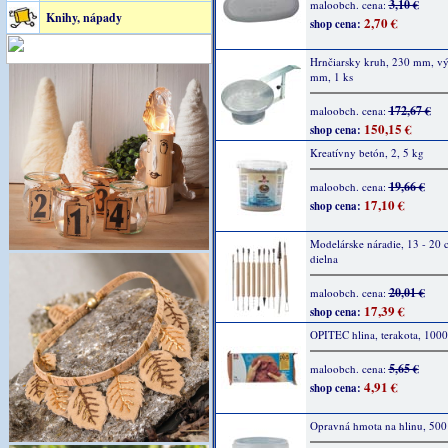
3,10 €
maloobch. cena:
Knihy, nápady
2,70 €
shop cena:
Hrnčiarsky kruh, 230 mm, v
mm, 1 ks
172,67 €
maloobch. cena:
150,15 €
shop cena:
Kreatívny betón, 2, 5 kg
19,66 €
maloobch. cena:
17,10 €
shop cena:
Modelárske náradie, 13 - 20 
dielna
20,01 €
maloobch. cena:
17,39 €
shop cena:
OPITEC hlina, terakota, 1000
5,65 €
maloobch. cena:
4,91 €
shop cena:
Opravná hmota na hlinu, 500