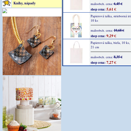
Knihy, nápady
6,45 €
maloobch. cena:
5,61 €
shop cena:
Papierová taška, strieborná ir
10 ks
10,68 €
maloobch. cena:
9,29 €
shop cena:
Papierová taška, biela, 10 ks,
21 cm
8,35 €
maloobch. cena:
7,27 €
shop cena: