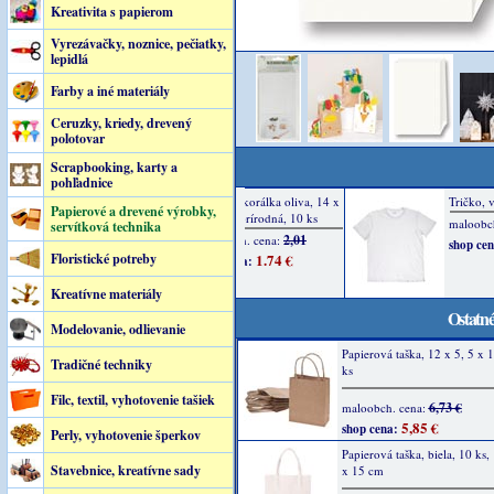
Kreativita s papierom
Vyrezávačky, noznice, pečiatky,
lepidlá
Farby a iné materiály
Ceruzky, kriedy, drevený
polotovar
Scrapbooking, karty a
pohľadnice
Papierové a drevené výrobky,
servítková technika
Floristické potreby
Kreatívne materiály
Ostatné
Modelovanie, odlievanie
Papierová taška, 12 x 5, 5 x 
Tradičné techniky
ks
Filc, textil, vyhotovenie tašiek
6,73 €
maloobch. cena:
5,85 €
shop cena:
Perly, vyhotovenie šperkov
Papierová taška, biela, 10 ks,
Stavebnice, kreatívne sady
x 15 cm