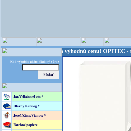
sveta - Kvalita za výhodnú cenu!
OPITEC - majster
Kód výrobku alebo hľadaný výraz
Jar/Veľkánoc/Leto *
Hlavný Katalóg *
Jeseň/Zima/Vianoce *
Farebné papiere