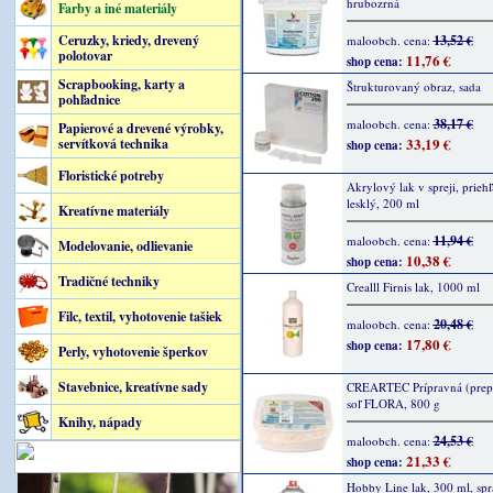
hrubozrná
Farby a iné materiály
Ceruzky, kriedy, drevený
13,52 €
maloobch. cena:
polotovar
11,76 €
shop cena:
Scrapbooking, karty a
Štrukturovaný obraz, sada
pohľadnice
38,17 €
maloobch. cena:
Papierové a drevené výrobky,
33,19 €
servítková technika
shop cena:
Floristické potreby
Akrylový lak v spreji, prieh
lesklý, 200 ml
Kreatívne materiály
11,94 €
maloobch. cena:
Modelovanie, odlievanie
10,38 €
shop cena:
Tradičné techniky
Crealll Firnis lak, 1000 ml
Filc, textil, vyhotovenie tašiek
20,48 €
maloobch. cena:
17,80 €
shop cena:
Perly, vyhotovenie šperkov
Stavebnice, kreatívne sady
CREARTEC Prípravná (prep
soľ FLORA, 800 g
Knihy, nápady
24,53 €
maloobch. cena:
21,33 €
shop cena:
Hobby Line lak, 300 ml, spr