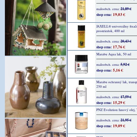
21,89 €
maloobch. cena:
19,03 €
shop cena:
JAXELL® univerzálny fixač
prostriedok, 400 ml
20,43 €
maloobch. cena:
17,76 €
shop cena:
Marabu Aqua lak, 50 ml
5,92 €
maloobch. cena:
5,16 €
shop cena:
Marabu ochranný lak, transp
250 ml
17,59 €
maloobch. cena:
15,29 €
shop cena:
PNZ Evolution ľanový olej,
21,95 €
maloobch. cena:
19,09 €
shop cena: