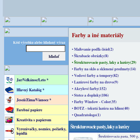
Farby a iné materiály
Kód výrobku alebo hľadaný výraz
• Maľovanie podľa čísiel(2)
• Škrabacie obrázky(8)
• Štrukturovacie pasty, laky a lazúry(29)
• Farby na sklo a sklenené predmety(14)
• Vodové farby a tempery(82)
Jar/Veľkánoc/Leto *
• Lazúrové farby na drevo(9)
• Akrylové farby(152)
Hlavný Katalóg *
• Stetce a doplnky(106)
Jeseň/Zima/Vianoce *
• Farby Window - Color(35)
• BOTZ - tekutá lazúra na hlinu(40)
Farebné papiere
• Quadratologo(1)
Kreativita s papierom
Štrukturovacie pasty, laky a lazúry
Vyrezávačky, noznice, pečiatky,
lepidlá
Štruktúrovacia pasta, 500 g,