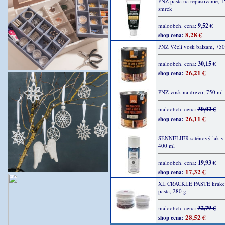
PNZ pasta na repasovanie, 1
smrek
9,52 €
maloobch. cena:
8,28 €
shop cena:
PNZ Včelí vosk balzam, 750
30,15 €
maloobch. cena:
26,21 €
shop cena:
PNZ vosk na drevo, 750 ml
30,02 €
maloobch. cena:
26,11 €
shop cena:
SENNELIER saténový lak v s
400 ml
19,93 €
maloobch. cena:
17,32 €
shop cena:
XL CRACKLE PASTE krakel
pasta, 280 g
32,79 €
maloobch. cena:
28,52 €
shop cena: